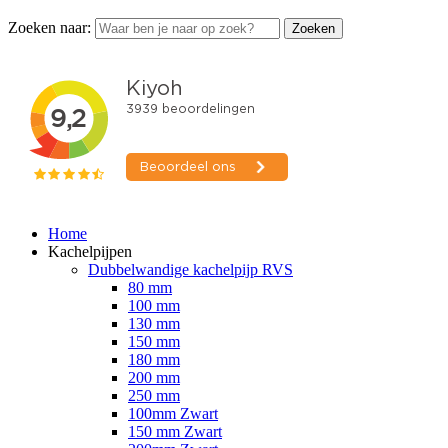
Zoeken naar:
Zoeken
Home
Kachelpijpen
Dubbelwandige kachelpijp RVS
80 mm
100 mm
130 mm
150 mm
180 mm
200 mm
250 mm
100mm Zwart
150 mm Zwart