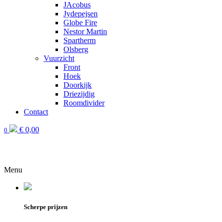
JAcobus
Jydepejsen
Globe Fire
Nestor Martin
Spartherm
Olsberg
Vuurzicht
Front
Hoek
Doorkijk
Driezijdig
Roomdivider
Contact
€
0,00
0
Menu
Scherpe prijzen