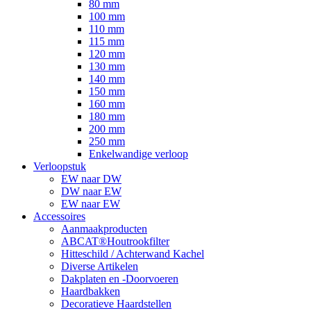
80 mm
100 mm
110 mm
115 mm
120 mm
130 mm
140 mm
150 mm
160 mm
180 mm
200 mm
250 mm
Enkelwandige verloop
Verloopstuk
EW naar DW
DW naar EW
EW naar EW
Accessoires
Aanmaakproducten
ABCAT®Houtrookfilter
Hitteschild / Achterwand Kachel
Diverse Artikelen
Dakplaten en -Doorvoeren
Haardbakken
Decoratieve Haardstellen