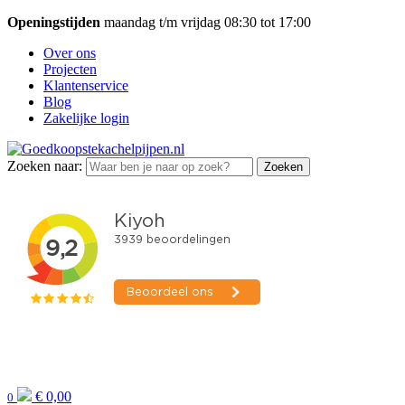
Openingstijden
maandag t/m vrijdag 08:30 tot 17:00
Over ons
Projecten
Klantenservice
Blog
Zakelijke login
Zoeken naar:
Zoeken
€
0,00
0