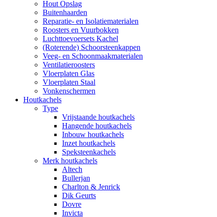
Hout Opslag
Buitenhaarden
Reparatie- en Isolatiematerialen
Roosters en Vuurbokken
Luchttoevoersets Kachel
(Roterende) Schoorsteenkappen
Veeg- en Schoonmaakmaterialen
Ventilatieroosters
Vloerplaten Glas
Vloerplaten Staal
Vonkenschermen
Houtkachels
Type
Vrijstaande houtkachels
Hangende houtkachels
Inbouw houtkachels
Inzet houtkachels
Speksteenkachels
Merk houtkachels
Altech
Bullerjan
Charlton & Jenrick
Dik Geurts
Dovre
Invicta