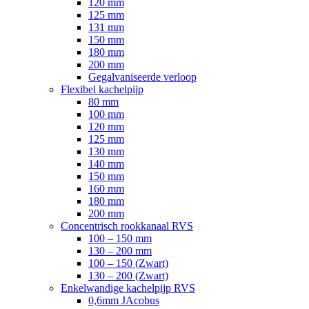
120 mm
125 mm
131 mm
150 mm
180 mm
200 mm
Gegalvaniseerde verloop
Flexibel kachelpijp
80 mm
100 mm
120 mm
125 mm
130 mm
140 mm
150 mm
160 mm
180 mm
200 mm
Concentrisch rookkanaal RVS
100 – 150 mm
130 – 200 mm
100 – 150 (Zwart)
130 – 200 (Zwart)
Enkelwandige kachelpijp RVS
0,6mm JAcobus