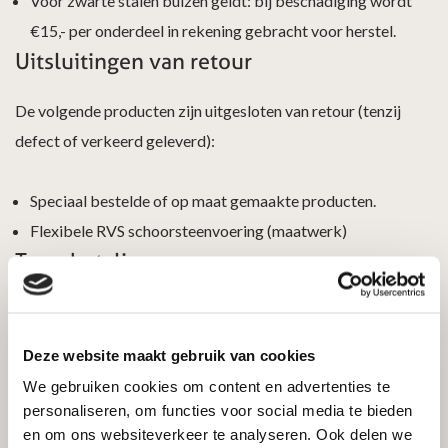
Voor zwarte stalen buizen geldt: bij beschadiging wordt
€15,- per onderdeel in rekening gebracht voor herstel.
Uitsluitingen van retour
De volgende producten zijn uitgesloten van retour (tenzij
defect of verkeerd geleverd):
Speciaal bestelde of op maat gemaakte producten.
Flexibele RVS schoorsteenvoering (maatwerk)
Terugbetaling
Na ontvangst en controle van uw retourzending ontvangt u
een creditfactuur. Het bedrag wordt vervolgens zo snel
Deze website maakt gebruik van cookies
mogelijk, uiterlijk binnen 14 dagen, teruggestort via dezelfde
We gebruiken cookies om content en advertenties te
betaalmethode.
personaliseren, om functies voor social media te bieden
en om ons websiteverkeer te analyseren. Ook delen we