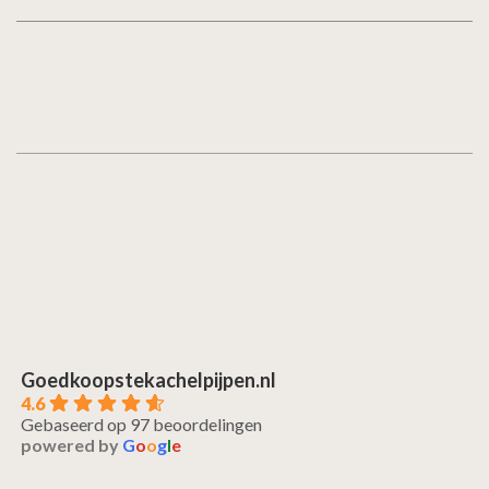
Goedkoopstekachelpijpen.nl
4.6
Gebaseerd op 97 beoordelingen
powered by
G
o
o
g
l
e