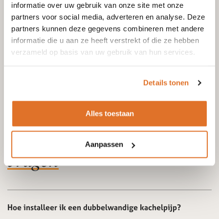
informatie over uw gebruik van onze site met onze
Retouradres:
partners voor social media, adverteren en analyse. Deze
partners kunnen deze gegevens combineren met andere
Goedkoopste kachelpijpen
informatie die u aan ze heeft verstrekt of die ze hebben
verzameld op basis van uw gebruik van hun services.
Wattstraat 92
3335 LV Zwijndrecht
Details tonen
Alles toestaan
Veel gestelde
Aanpassen
vragen
Hoe installeer ik een dubbelwandige kachelpijp?