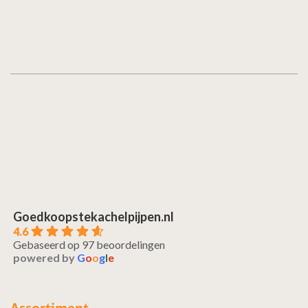
Goedkoopstekachelpijpen.nl
4.6
Gebaseerd op 97 beoordelingen
powered by
G
o
o
g
l
e
Assortiment