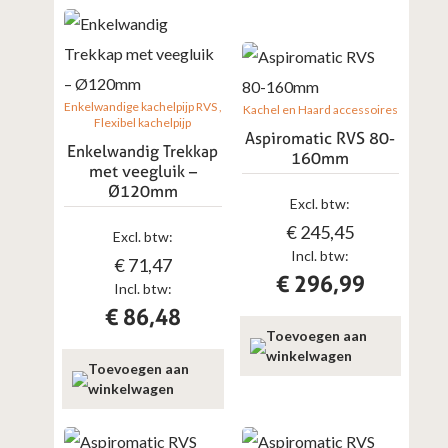
Enkelwandige kachelpijp RVS
Kachel en Haard accessoires
Flexibel kachelpijp
Aspiromatic RVS 80-
Enkelwandig Trekkap
160mm
met veegluik –
Ø120mm
Excl. btw:
€
245,45
Excl. btw:
Incl. btw:
€
71,47
€
296,99
Incl. btw:
€
86,48
Toevoegen aan
winkelwagen
Toevoegen aan
winkelwagen