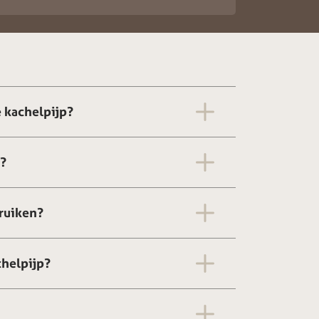
 kachelpijp?
g?
ruiken?
chelpijp?