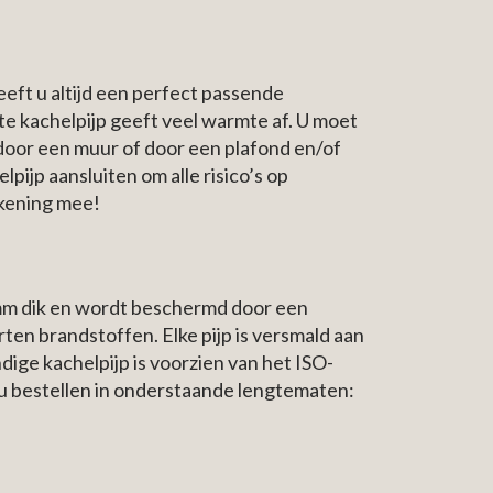
eft u altijd een perfect passende
e kachelpijp geeft veel warmte af. U moet
p door een muur of door een plafond en/of
ijp aansluiten om alle risico’s op
ekening mee!
mm dik en wordt beschermd door een
ten brandstoffen. Elke pijp is versmald aan
ige kachelpijp is voorzien van het ISO-
 u bestellen in onderstaande lengtematen: