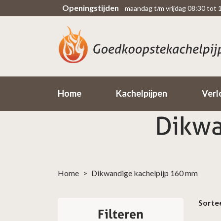
Openingstijden
maandag t/m vrijdag 08:30 tot 
Scherpe prijzen
Rechtsteekse import uit fabriek
Home
Kachelpijpen
Verl
Dikwa
Home
>
Dikwandige kachelpijp 160 mm
Sorte
Filteren