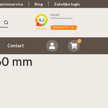
antenservice
Blog
Zakelijke login
n 9.7
Spullen teveel?
ordeeld ons positief
Zorgeloos retourneren
0
Contact
160 mm