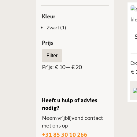
Kleur
Zwart
(1)
Prijs
Min.
Max.
Filter
prijs
prijs
Exc
Prijs:
€ 10
—
€ 20
€
Heeft u hulp of advies
nodig?
Neem vrijblijvend contact
met ons op
+31 85 30 10 266