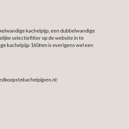
enkelwandige kachelpijp, een dubbelwandige
ijke selectiefilter op de website in te
ige kachelpijp 160mm is overigens wel een
edkoopstekachelpijpen.nl: