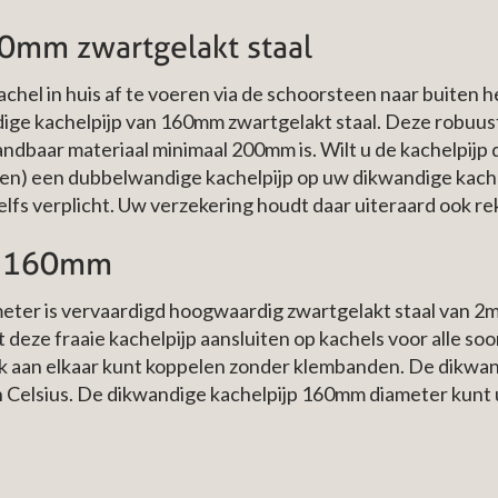
0mm zwartgelakt staal
el in huis af te voeren via de schoorsteen naar buiten he
dige kachelpijp van 160mm zwartgelakt staal. Deze robuust
brandbaar materiaal minimaal 200mm is. Wilt u de kachelpij
ken) een dubbelwandige kachelpijp op uw dikwandige kachelp
elfs verplicht. Uw verzekering houdt daar uiteraard ook r
jp 160mm
ter is vervaardigd hoogwaardig zwartgelakt staal van 2
deze fraaie kachelpijp aansluiten op kachels voor alle soor
jk aan elkaar kunt koppelen zonder klembanden. De dikwand
n Celsius. De dikwandige kachelpijp 160mm diameter kunt