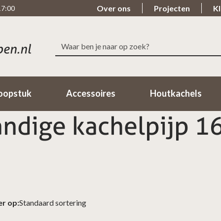
Over ons
Projecten
Kl
17:00
Zoeken
Snelle levering
Beoordeeld met ee
naar:
Binnen 1-2 Werkdagen in huis!
98% van de klanten beo
oopstuk
Accessoires
Houtkachels
ndige kachelpijp 
er op: