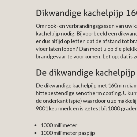
Dikwandige kachelpijp 16
Om rook- en verbrandingsgassen van uw kach
kachelpijp nodig. Bijvoorbeeld een dikwan
er dus altijd op letten dat de afstand tot 
vloer laten lopen? Dan moet u op die plek(
brandgevaar te voorkomen. Let op: dat is z
De dikwandige kachelpi
De dikwandige kachelpijp met 160mm diame
hittebestendige senotherm coating. U kunt 
de onderkant (spie) waardoor u ze makkeli
9001 keurmerk en is getest bij 1000 grade
1000 millimeter
1000 millimeter paspijp