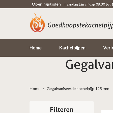
Openingstijden
maandag t/m vrijdag 08:30 tot 
Scherpe prijzen
Rechtsteekse import uit fabriek
Home
Kachelpijpen
Verl
Gegalva
Home
>
Gegalvaniseerde kachelpijp 125 mm
Filteren