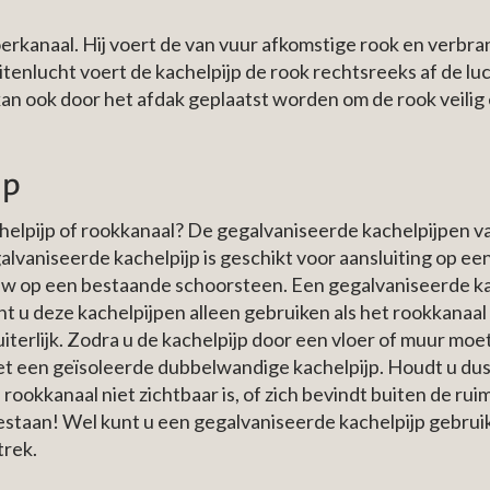
erkanaal. Hij voert de van vuur afkomstige rook en verbra
itenlucht voert de kachelpijp de rook rechtsreeks af de luc
an ook door het afdak geplaatst worden om de rook veilig
jp
elpijp of rookkanaal? De gegalvaniseerde kachelpijpen v
lvaniseerde kachelpijp is geschikt voor aansluiting op een
uw op een bestaande schoorsteen. Een gegalvaniseerde ka
u deze kachelpijpen alleen gebruiken als het rookkanaal in
iterlijk. Zodra u de kachelpijp door een vloer of muur moe
t een geïsoleerde dubbelwandige kachelpijp. Houdt u dus
okkanaal niet zichtbaar is, of zich bevindt buiten de ruim
estaan! Wel kunt u een gegalvaniseerde kachelpijp gebrui
trek.