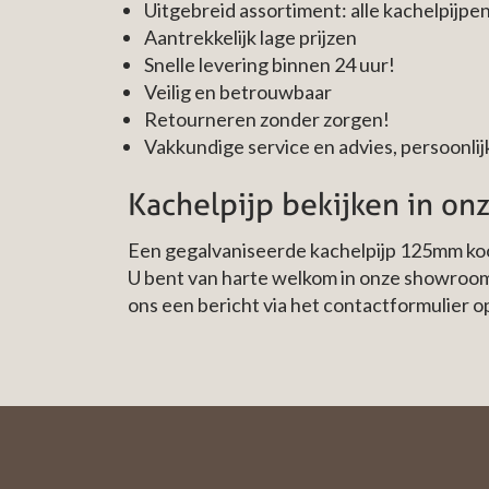
Uitgebreid assortiment: alle kachelpijpen
Aantrekkelijk lage prijzen
Snelle levering binnen 24 uur!
Veilig en betrouwbaar
Retourneren zonder zorgen!
Vakkundige service en advies, persoonlijk
Kachelpijp bekijken in o
Een gegalvaniseerde kachelpijp 125mm koo
U bent van harte welkom in onze showroom
ons een bericht via het contactformulier o