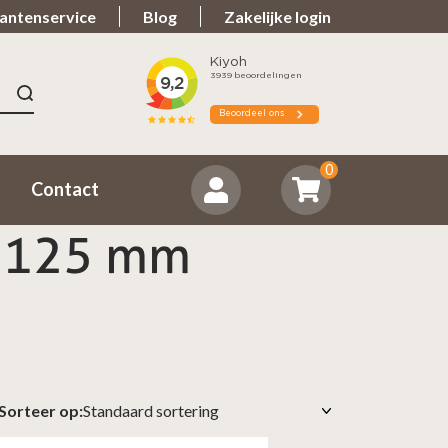
antenservice
Blog
Zakelijke login
n 9.7
Spullen teveel?
ordeeld ons positief
Zorgeloos retourneren
0
Contact
p 125 mm
Sorteer op: