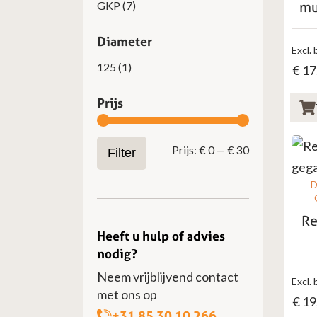
mu
GKP
(7)
Diameter
Excl. 
125
(1)
€
17
Prijs
Min.
Max.
Prijs:
€ 0
—
€ 30
Filter
prijs
prijs
D
R
Heeft u hulp of advies
nodig?
Neem vrijblijvend contact
Excl. 
met ons op
€
19
+31 85 30 10 266