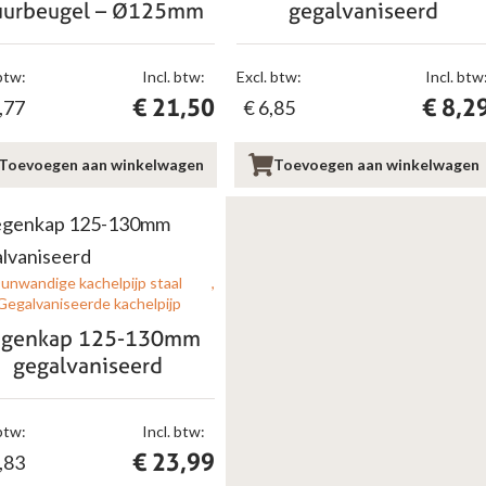
urbeugel – Ø125mm
gegalvaniseerd
btw:
Incl. btw:
Excl. btw:
Incl. btw
€
21,50
€
8,2
,77
€
6,85
Toevoegen aan winkelwagen
Toevoegen aan winkelwagen
unwandige kachelpijp staal
Gegalvaniseerde kachelpijp
egenkap 125-130mm
gegalvaniseerd
btw:
Incl. btw:
€
23,99
,83