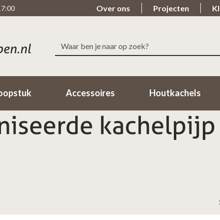
Over ons
Projecten
Kl
17:00
Zoeken
Snelle levering
Beoordeeld met ee
naar:
Binnen 1-2 Werkdagen in huis!
98% van de klanten beo
oopstuk
Accessoires
Houtkachels
niseerde kachelpij