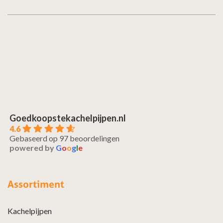
Goedkoopstekachelpijpen.nl
4.6
Gebaseerd op 97 beoordelingen
powered by
G
o
o
g
l
e
Assortiment
Kachelpijpen