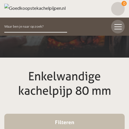
0
Zoeken
naar:
Enkelwandige
kachelpijp 80 mm
Filteren