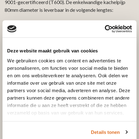
9001-gecertificeerd (T600). De enkelwandige kachelpijp
80mm diameter is leverbaar in de volgende lengtes:
1000 millimeter
500 millimeter
250 millimeter
300 millimeter paspijp
Deze website maakt gebruik van cookies
We gebruiken cookies om content en advertenties te
Waarom een enkelwandige kachelpijp
personaliseren, om functies voor social media te bieden
van Goedkoopstekachelpijpen.nl?
en om ons websiteverkeer te analyseren. Ook delen we
informatie over uw gebruik van onze site met onze
partners voor social media, adverteren en analyse. Deze
Waarom koopt u uw enkelwandige kachelpijp 80mm bij
partners kunnen deze gegevens combineren met andere
Goedkoopstekachelpijpen.nl?
informatie die u aan ze heeft verstrekt of die ze hebben
verzameld op basis van uw gebruik van hun services.
Uitgebreid assortiment: alle kachelpijpen uit voorraad
leverbaar!
Aantrekkelijk lage prijzen
Details tonen