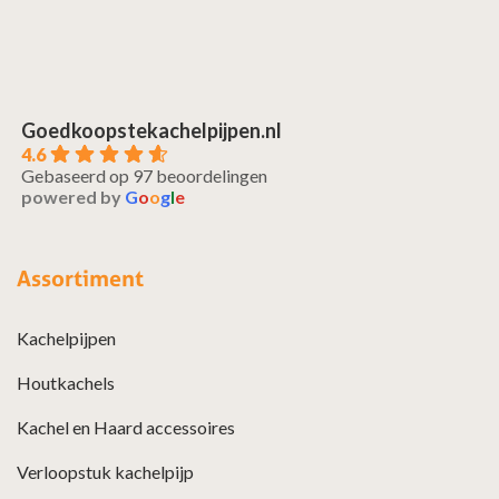
Goedkoopstekachelpijpen.nl
4.6
Gebaseerd op 97 beoordelingen
powered by
G
o
o
g
l
e
Assortiment
Kachelpijpen
Houtkachels
Kachel en Haard accessoires
Verloopstuk kachelpijp