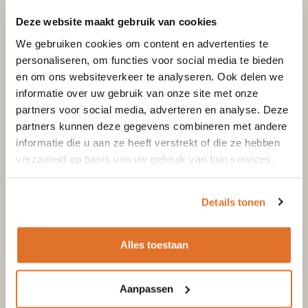
De diameter van de gegalvaniseerde kachelpijp is 98mm en
heeft een extra sterke wanddikte. De pijp is gemaakt van
Deze website maakt gebruik van cookies
hoogwaardig materiaal. De gegalvaniseerde kachelpijp
We gebruiken cookies om content en advertenties te
98mm diameter is leverbaar in de volgende lengtes:
personaliseren, om functies voor social media te bieden
en om ons websiteverkeer te analyseren. Ook delen we
1000 millimeter
informatie over uw gebruik van onze site met onze
500 millimeter
partners voor social media, adverteren en analyse. Deze
partners kunnen deze gegevens combineren met andere
Waarom een gegalvaniseerde
informatie die u aan ze heeft verstrekt of die ze hebben
verzameld op basis van uw gebruik van hun services.
kachelpijp van
Goedkoopstekachelpijpen.nl?
Details tonen
Waarom koopt u uw enkelwandige kachelpijp 80mm bij
Goedkoopstekachelpijpen.nl?
Alles toestaan
Uitgebreid assortiment: alle kachelpijpen uit voorraad
Aanpassen
leverbaar!