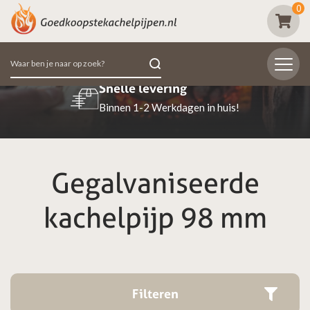
0
Zoeken
naar:
Beoordeeld met een 9.7
98% van de klanten beoordeeld ons positief
…
Gegalvaniseerde
kachelpijp 98 mm
Filteren