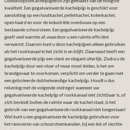
GoedkoopsteKachelpijpen.nl zijn gemaakt van de hoogste
kwaliteit. Een gegalvaniseerde kachelpijp is geschikt voor
aansluiting op een houtkachel, pelletkachel, kolenkachel,
open haard en voor de industriële ovenbouw op een
bestaande schoorsteen. Een gegalvaniseerde kachelpijp
geeft veel warmte af, waardoor u een ruimte efficiënt
verwarmt. Daarom kunt u deze kachelpijpen alleen gebruiken
als het rookkanaal in het zicht is en blijft. Daarnaast heeft een
gegalvaniseerde pijp een slank en elegant uiterlijk. Zodra u de
kachelpijp door een vloer of muur moet leiden, is het om
brandgevaar te voorkomen, verplicht om verder te gaan met
een geïsoleerde dubbelwandige kachelpijp. Houdt u dus
rekening met de volgende stelregel: wanneer uw
gegalvaniseerde kachelpijp of rookkanaal niet zichtbaar is, of
zich bevindt buiten de ruimte waar de kachel staat, is het
gebruik van een gegalvaniseerde rookkanaal niet toegestaan!
Wel kunt u een gegalvaniseerde kachelpijp gebruiken voor
het renoveren van schoorsteenkanalen, bij een lek of slechte