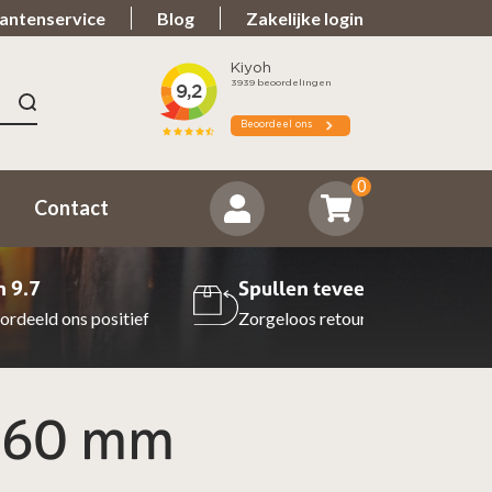
antenservice
Blog
Zakelijke login
0
Contact
n 9.7
Spullen teveel?
ordeeld ons positief
Zorgeloos retourneren
 160 mm