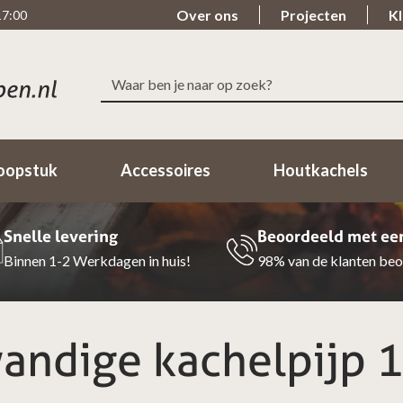
Over ons
Projecten
Kl
17:00
Zoeken
naar:
oopstuk
Accessoires
Houtkachels
Snelle levering
Beoordeeld met ee
Binnen 1-2 Werkdagen in huis!
98% van de klanten beo
andige kachelpijp