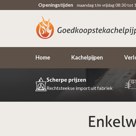
Openingstijden
maandag t/m vrijdag 08:30 tot 
Home
Kachelpijpen
Verl
Scherpe prijzen
Rechtsteekse import uit fabriek
Enkelw