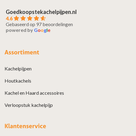
Goedkoopstekachelpijpen.nl
4.6
Gebaseerd op 97 beoordelingen
powered by
G
o
o
g
l
e
Assortiment
Kachelpijpen
Houtkachels
Kachel en Haard accessoires
Verloopstuk kachelpijp
Klantenservice