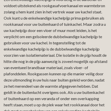
voldoet uitstekend als rookgasafvoerkanaal en warmtebron
zolang u hem kunt zien in het vertrek waar uw kachel staat.
Ook kunt u de enkelwandige kachelpijp prima gebruiken als
rookkanaal voor uw buitenhaard of tuinkachel. Maar zodra u
uw kachelpijp door een vloer of muur moet leiden, is het
verplicht om een geïsoleerde dubbelwandige kachelpijp te
gebruiken voor uw kachel. In tegenstelling tot de
enkelwandige kachelpijp is de dubbelwandige kachelpijp
voorzien van isolatiemateriaal. Die isolatie in de pijp houdt de
hitte die nog in de pijp aanwezig is zoveel mogelijk op afstand
van eventueel brandbaar materiaal, zoals vloer- of
plafonddelen. Rookgassen kunnen op die manier veilig door
deze uitmonding in uw huis naar buiten geleid worden, nadat
ze het merendeel van de warmte afgegeven hebben. Dat
geldt in de buitenlucht overigens ook. Als u uw buitenkachel
of buitenhaard op een veranda of onder een overkapping
heeft staan, moet u op de plek waar het rookkanaal door het
dak gaat overschakelen van een enkelwandige kachelpijp