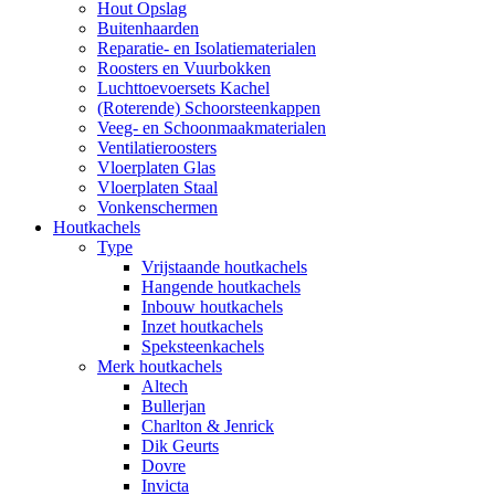
Hout Opslag
Buitenhaarden
Reparatie- en Isolatiematerialen
Roosters en Vuurbokken
Luchttoevoersets Kachel
(Roterende) Schoorsteenkappen
Veeg- en Schoonmaakmaterialen
Ventilatieroosters
Vloerplaten Glas
Vloerplaten Staal
Vonkenschermen
Houtkachels
Type
Vrijstaande houtkachels
Hangende houtkachels
Inbouw houtkachels
Inzet houtkachels
Speksteenkachels
Merk houtkachels
Altech
Bullerjan
Charlton & Jenrick
Dik Geurts
Dovre
Invicta