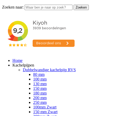
Zoeken naar:
Zoeken
Home
Kachelpijpen
Dubbelwandige kachelpijp RVS
80 mm
100 mm
130 mm
150 mm
180 mm
200 mm
250 mm
100mm Zwart
150 mm Zwart