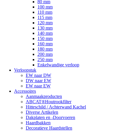
80 mm
100 mm
110 mm
115 mm
120 mm
130 mm
140 mm
150 mm
160 mm
180 mm
200 mm
250 mm
Enkelwandige verloop
Verloopstuk
EW naar DW
DW naar EW
EW naar EW
Accessoires
Aanmaakproducten
ABCAT®Houtrookfilter
Hitteschild / Achterwand Kachel
Diverse Artikelen
Dakplaten en -Doorvoeren
Haardbakken
Decoratieve Haardstellen