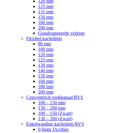
120 mm
125 mm
131 mm
150 mm
180 mm
200 mm
Gegalvaniseerde verloop
Flexibel kachelpijp
80 mm
100 mm
120 mm
125 mm
130 mm
140 mm
150 mm
160 mm
180 mm
200 mm
Concentrisch rookkanaal RVS
100 – 150 mm
130 – 200 mm
100 – 150 (Zwart)
130 – 200 (Zwart)
Enkelwandige kachelpijp RVS
0,6mm JAcobus