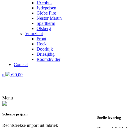
JAcobus
Jydepejsen
Globe Fire
Nestor Martin
Spartherm
Olsberg
Vuurzicht
Front
Hoek
Doorkijk
Driezijdig
Roomdivider
Contact
€
0,00
0
Menu
Scherpe prijzen
Snelle levering
Rechtsteekse import uit fabriek