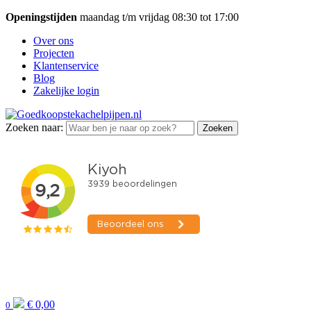
Openingstijden
maandag t/m vrijdag 08:30 tot 17:00
Over ons
Projecten
Klantenservice
Blog
Zakelijke login
Zoeken naar:
Zoeken
€
0,00
0