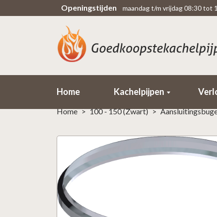
Openingstijden
maandag t/m vrijdag 08:30 tot 
Scherpe prijzen
Rechtsteekse import uit fabriek
Home
Kachelpijpen
Verl
Home
>
100 - 150 (Zwart)
>
Aansluitingsbug