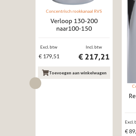
Concentrisch rookkanaal RVS
Verloop 130-200
naar100-150
Excl. btw
Incl. btw
€
217,21
€
179,51
Toevoegen aan winkelwagen
C
Re
Excl.
€
89