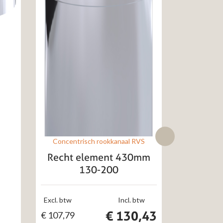
Concentrisch rookkanaal RVS
Recht element 430mm
130-200
Excl. btw
Incl. btw
€
130,43
€
107,79