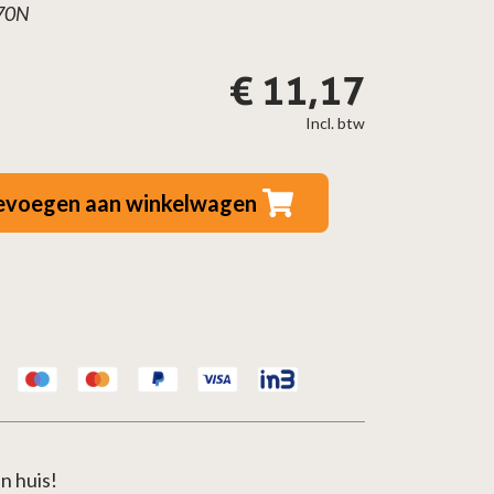
070N
€
11,17
Incl. btw
evoegen aan winkelwagen
n huis!