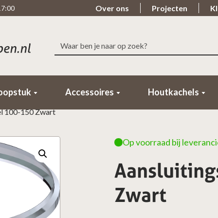
Over ons
Projecten
Kl
17:00
Zoeken
Snelle levering
Beoordeeld met ee
naar:
Binnen 1-2 Werkdagen in huis!
98% van de klanten beo
oopstuk
Accessoires
Houtkachels
el 100-150 Zwart
Op voorraad bij leveranci
Aansluitin
Zwart