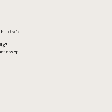
7
bij u thuis
dig?
met ons op