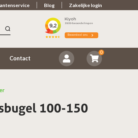
antenservice
Blog
Zakelijke login
n 9.7
Spullen teveel?
ordeeld ons positief
Zorgeloos retourneren
0
Contact
er
gsbugel 100-150