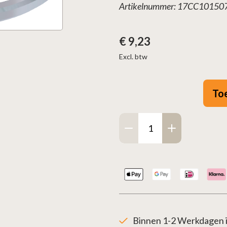
Artikelnummer: 17CC1015
€
9,23
Excl. btw
To
Aansluitingsbugel
100-
150
Zwart
aantal
Binnen 1-2 Werkdagen i