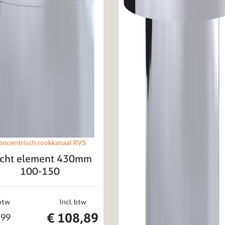
oncentrisch rookkanaal RVS
cht element 430mm
100-150
 btw
Incl. btw
€
108,89
,99