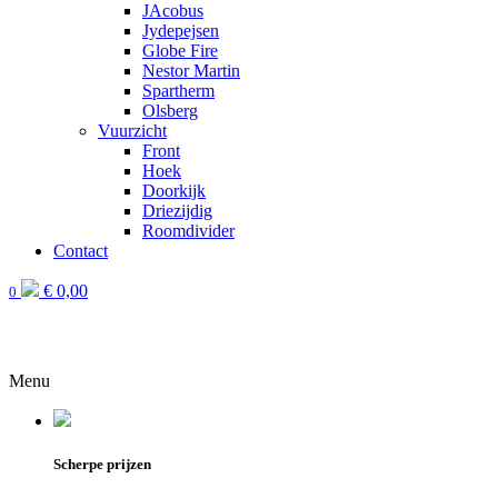
JAcobus
Jydepejsen
Globe Fire
Nestor Martin
Spartherm
Olsberg
Vuurzicht
Front
Hoek
Doorkijk
Driezijdig
Roomdivider
Contact
€
0,00
0
Menu
Scherpe prijzen