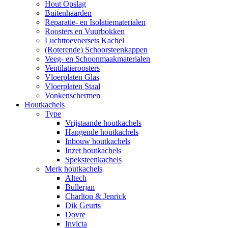
Hout Opslag
Buitenhaarden
Reparatie- en Isolatiematerialen
Roosters en Vuurbokken
Luchttoevoersets Kachel
(Roterende) Schoorsteenkappen
Veeg- en Schoonmaakmaterialen
Ventilatieroosters
Vloerplaten Glas
Vloerplaten Staal
Vonkenschermen
Houtkachels
Type
Vrijstaande houtkachels
Hangende houtkachels
Inbouw houtkachels
Inzet houtkachels
Speksteenkachels
Merk houtkachels
Altech
Bullerjan
Charlton & Jenrick
Dik Geurts
Dovre
Invicta