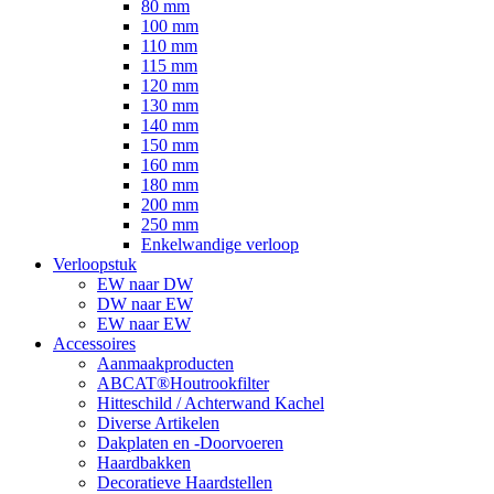
80 mm
100 mm
110 mm
115 mm
120 mm
130 mm
140 mm
150 mm
160 mm
180 mm
200 mm
250 mm
Enkelwandige verloop
Verloopstuk
EW naar DW
DW naar EW
EW naar EW
Accessoires
Aanmaakproducten
ABCAT®Houtrookfilter
Hitteschild / Achterwand Kachel
Diverse Artikelen
Dakplaten en -Doorvoeren
Haardbakken
Decoratieve Haardstellen