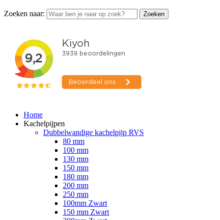
Zoeken naar:
Zoeken
Home
Kachelpijpen
Dubbelwandige kachelpijp RVS
80 mm
100 mm
130 mm
150 mm
180 mm
200 mm
250 mm
100mm Zwart
150 mm Zwart