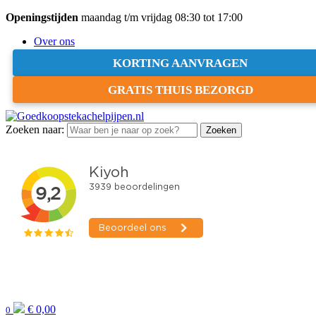
Openingstijden
maandag t/m vrijdag 08:30 tot 17:00
Over ons
Projecten
KORTING AANVRAGEN
Klantenservice
Blog
GRATIS THUIS BEZORGD
Zakelijke login
Zoeken naar:
Zoeken
€
0,00
0