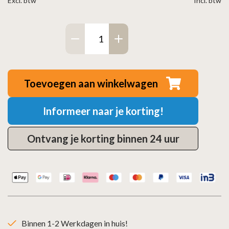
Excl. btw
Incl. btw
Altech
Max
H
Depot
Toevoegen aan winkelwagen
Speksteen
aantal
Informeer naar je korting!
Ontvang je korting binnen 24 uur
Binnen 1-2 Werkdagen in huis!