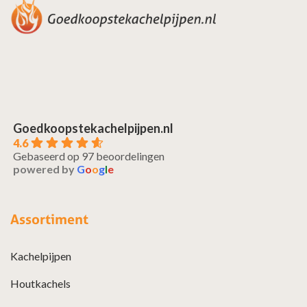
Goedkoopstekachelpijpen.nl
4.6
Gebaseerd op 97 beoordelingen
powered by
G
o
o
g
l
e
Assortiment
Kachelpijpen
Houtkachels