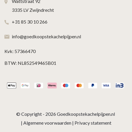
Wattstraat 92
3335 LV Zwijndrecht
+31 85 30 10 266
info@goedkoopstekachelpijpen.nl
Kvk: 57366470
BTW: NL852549465B01
© Copyright - 2026
Goedkoopstekachelpijpen.nl
|
Algemene voorwaarden
|
Privacy statement