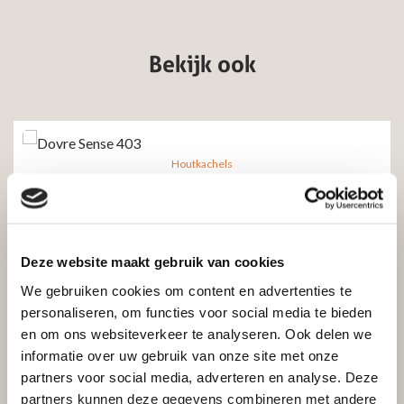
Bekijk ook
Houtkachels
Dovre Sense 403
KORTING AANVRAGEN
Excl. btw
Incl. btw
GRATIS THUIS BEZORGD
€
3.260,95
€
2.695,00
Deze website maakt gebruik van cookies
We gebruiken cookies om content en advertenties te
Toevoegen aan winkelwagen
personaliseren, om functies voor social media te bieden
en om ons websiteverkeer te analyseren. Ook delen we
informatie over uw gebruik van onze site met onze
partners voor social media, adverteren en analyse. Deze
partners kunnen deze gegevens combineren met andere