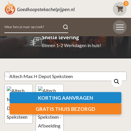
0
Zoeken
naar:
Beoordeeld met een 9.7
98% van de klanten beoordeeld ons positief
KORTING AANVRAGEN
GRATIS THUIS BEZORGD