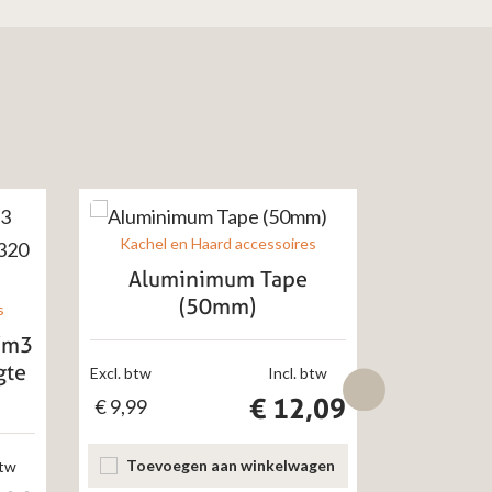
Kachel en Haard accessoires
Aluminimum Tape
Kachel e
(50mm)
Blister
s
g/m3
gte
Excl. btw
Incl. btw
€
12,09
€
9,99
Excl. btw
€
21,07
Toevoegen aan winkelwagen
btw