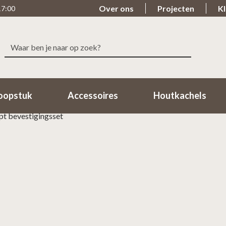
Over ons
Projecten
Kl
17:00
Zoeken
le levering
Beoordeeld met een 9.7
naar:
n 1-2 Werkdagen in huis!
98% van de klanten beoordeeld o
oopstuk
Accessoires
Houtkachels
t bevestigingsset