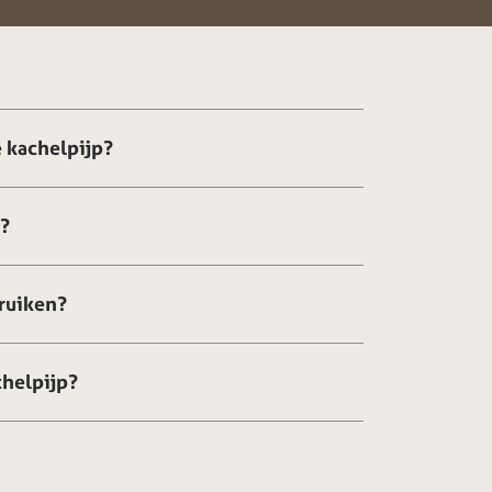
 kachelpijp?
g?
ruiken?
chelpijp?