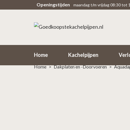
Openingstijden
maandag t/m vrijdag 08:30 tot 
Scherpe prijzen
Snel
Rechtsteekse import uit fabriek
Binne
Home
Kachelpijpen
Verl
Home
>
Dakplaten en -Doorvoeren
>
Aquadap