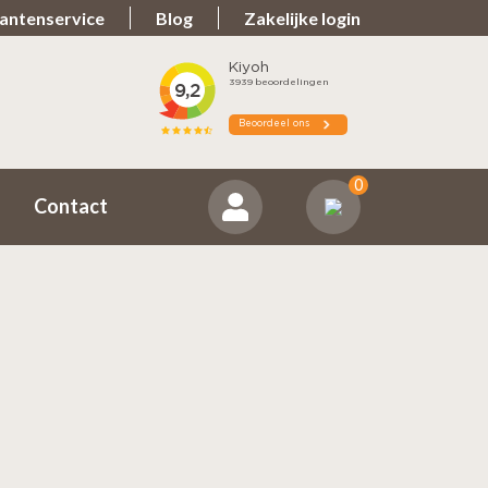
antenservice
Blog
Zakelijke login
Spullen teveel?
ns positief
Zorgeloos retourneren
0
Contact