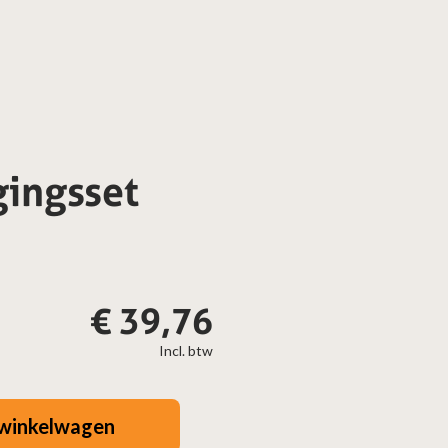
gingsset
€
39,76
Incl. btw
winkelwagen