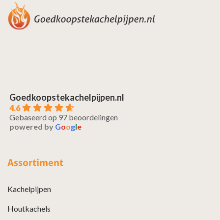
Goedkoopstekachelpijpen.nl
4.6
Gebaseerd op 97 beoordelingen
powered by
G
o
o
g
l
e
Assortiment
Kachelpijpen
Houtkachels