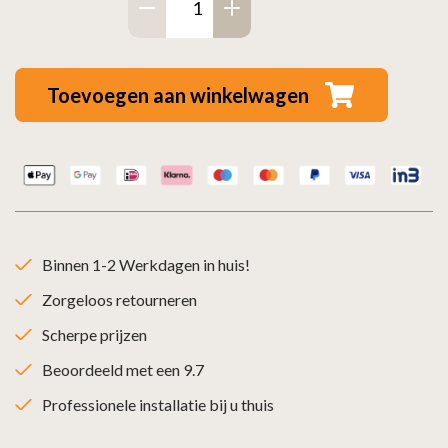
koord
6
mm
Toevoegen aan winkelwagen
wit
5
meter
aantal
Binnen 1-2 Werkdagen in huis!
Zorgeloos retourneren
Scherpe prijzen
Beoordeeld met een 9.7
Professionele installatie bij u thuis