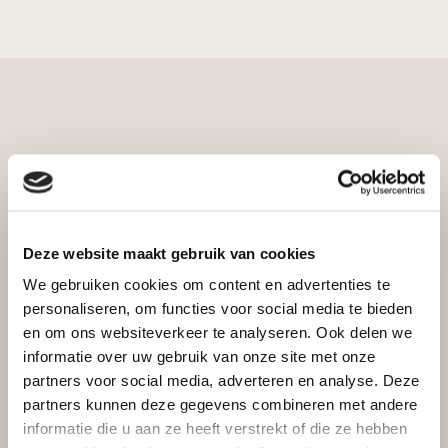
Bekijk ook
Deze website maakt gebruik van cookies
We gebruiken cookies om content en advertenties te
Dunwandige kachelpijp staal
personaliseren, om functies voor social media te bieden
Bocht 90° Ø 125 mm geblauwd staal
en om ons websiteverkeer te analyseren. Ook delen we
informatie over uw gebruik van onze site met onze
Excl. btw
Incl. btw
partners voor social media, adverteren en analyse. Deze
€
11,11
€
9,18
partners kunnen deze gegevens combineren met andere
informatie die u aan ze heeft verstrekt of die ze hebben
Toevoegen aan winkelwagen