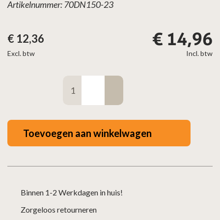
Artikelnummer: 70DN150-23
€
14,96
€
12,36
Excl. btw
Incl. btw
Bocht
45°
Ø
150
Toevoegen aan winkelwagen
mm
geblauwd
staal
aantal
Binnen 1-2 Werkdagen in huis!
Zorgeloos retourneren