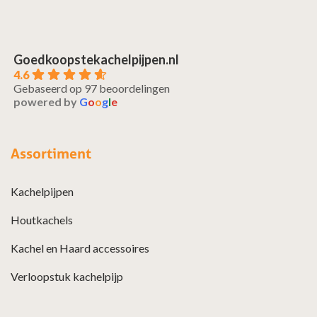
Goedkoopstekachelpijpen.nl
4.6
Gebaseerd op 97 beoordelingen
powered by
G
o
o
g
l
e
Assortiment
Kachelpijpen
Houtkachels
Kachel en Haard accessoires
Verloopstuk kachelpijp