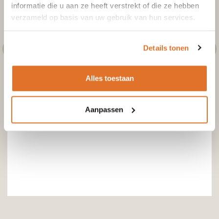
Toevoegen aan winkelwagen
informatie die u aan ze heeft verstrekt of die ze hebben
verzameld op basis van uw gebruik van hun services.
Details tonen
Alles toestaan
Aanpassen