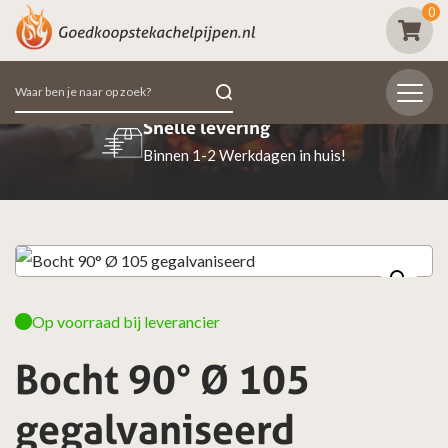
0
Zoeken
naar:
Beoordeeld met een 9.7
huis!
98% van de klanten beoordeeld ons po
Op voorraad bij leverancier
Bocht 90° Ø 105
gegalvaniseerd