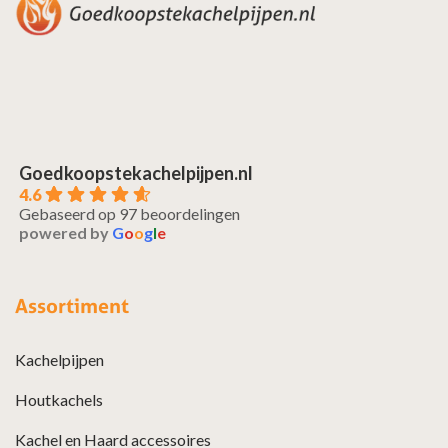
Goedkoopstekachelpijpen.nl
4.6
Gebaseerd op 97 beoordelingen
powered by
G
o
o
g
l
e
Assortiment
Kachelpijpen
Houtkachels
Kachel en Haard accessoires