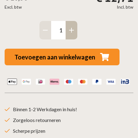
Excl. btw
Incl. btw
Bocht
90°
Ø
105
Toevoegen aan winkelwagen
gegalvaniseerd
aantal
Binnen 1-2 Werkdagen in huis!
Zorgeloos retourneren
Scherpe prijzen