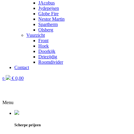
JAcobus
Jydepejsen
Globe Fire
Nestor Martin
Spartherm
Olsberg
Vuurzicht
Front
Hoek
Doorkijk
Driezijdig
Roomdivider
Contact
€
0,00
0
Menu
Scherpe prijzen