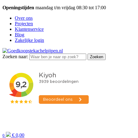
Openingstijden
maandag t/m vrijdag 08:30 tot 17:00
Over ons
Projecten
Klantenservice
Blog
Zakelijke login
Zoeken naar:
Zoeken
€
0,00
0