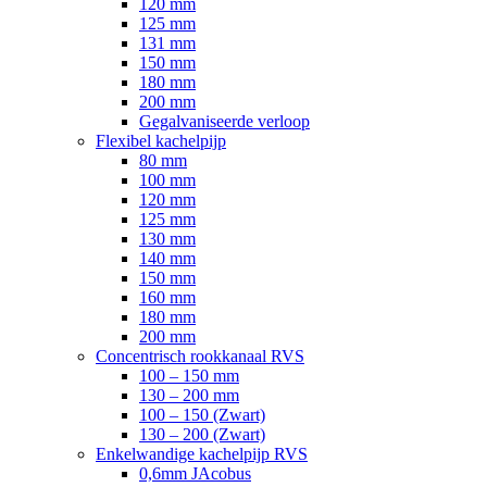
120 mm
125 mm
131 mm
150 mm
180 mm
200 mm
Gegalvaniseerde verloop
Flexibel kachelpijp
80 mm
100 mm
120 mm
125 mm
130 mm
140 mm
150 mm
160 mm
180 mm
200 mm
Concentrisch rookkanaal RVS
100 – 150 mm
130 – 200 mm
100 – 150 (Zwart)
130 – 200 (Zwart)
Enkelwandige kachelpijp RVS
0,6mm JAcobus