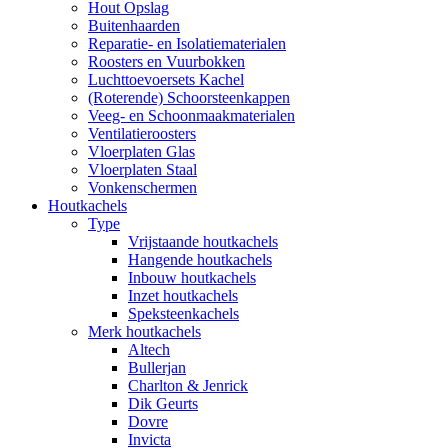
Hout Opslag
Buitenhaarden
Reparatie- en Isolatiematerialen
Roosters en Vuurbokken
Luchttoevoersets Kachel
(Roterende) Schoorsteenkappen
Veeg- en Schoonmaakmaterialen
Ventilatieroosters
Vloerplaten Glas
Vloerplaten Staal
Vonkenschermen
Houtkachels
Type
Vrijstaande houtkachels
Hangende houtkachels
Inbouw houtkachels
Inzet houtkachels
Speksteenkachels
Merk houtkachels
Altech
Bullerjan
Charlton & Jenrick
Dik Geurts
Dovre
Invicta