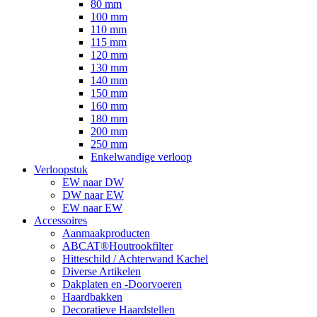
80 mm
100 mm
110 mm
115 mm
120 mm
130 mm
140 mm
150 mm
160 mm
180 mm
200 mm
250 mm
Enkelwandige verloop
Verloopstuk
EW naar DW
DW naar EW
EW naar EW
Accessoires
Aanmaakproducten
ABCAT®Houtrookfilter
Hitteschild / Achterwand Kachel
Diverse Artikelen
Dakplaten en -Doorvoeren
Haardbakken
Decoratieve Haardstellen