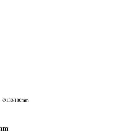
j – Ø130/180mm
0mm