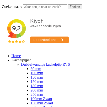
Zoeken naar:
Zoeken
Home
Kachelpijpen
Dubbelwandige kachelpijp RVS
80 mm
100 mm
130 mm
150 mm
180 mm
200 mm
250 mm
100mm Zwart
150 mm Zwart