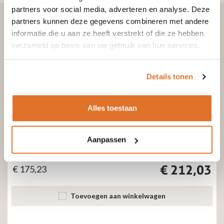
partners voor social media, adverteren en analyse. Deze
partners kunnen deze gegevens combineren met andere
informatie die u aan ze heeft verstrekt of die ze hebben
verzameld op basis van uw gebruik van hun services.
Bekijk ook
Details tonen
Alles toestaan
Dubbelwandige kachelpijp RVS
Nokdoorvoer – Ø100/150mm loodslab
Aanpassen
Excl. btw
Incl. btw
€
212,03
€
175,23
Toevoegen aan winkelwagen