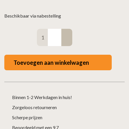
Beschikbaar via nabestelling
Dakdoorvoer
50°-60°–
Ø180/230mm
zwart
Toevoegen aan winkelwagen
loodvrij
aantal
Binnen 1-2 Werkdagen in huis!
Zorgeloos retourneren
Scherpe prijzen
Beoordeeld met een 9.7