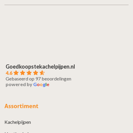
Goedkoopstekachelpijpen.nl
4.6
Gebaseerd op 97 beoordelingen
powered by
G
o
o
g
l
e
Assortiment
Kachelpijpen