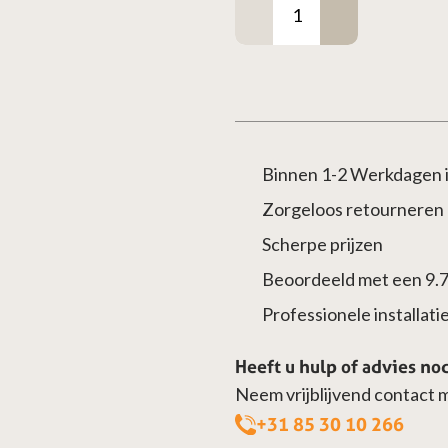
50°-60°
loodvrij
–
Ø180/230mm
aantal
Binnen 1-2 Werkdagen i
Zorgeloos retourneren
Scherpe prijzen
Beoordeeld met een 9.
Professionele installatie 
Heeft u hulp of advies no
Neem vrijblijvend contact 
+31 85 30 10 266