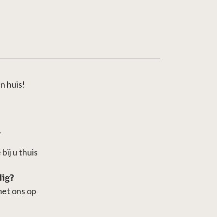
n huis!
7
bij u thuis
dig?
met ons op