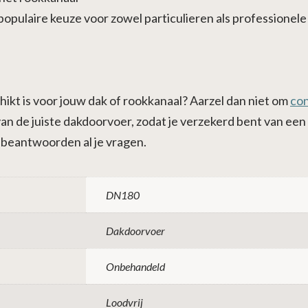
opulaire keuze voor zowel particulieren als professionele 
hikt is voor jouw dak of rookkanaal? Aarzel dan niet om
co
 van de juiste dakdoorvoer, zodat je verzekerd bent van ee
n beantwoorden al je vragen.
DN180
Dakdoorvoer
Onbehandeld
Loodvrij