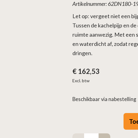
Artikelnummer: 62DN180-1
Let op: vergeet niet een b
Tussen de kachelpijp en de d
ruimte aanwezig. Met een s
en waterdicht af, zodat reg
dringen.
€
162,53
Excl. btw
Beschikbaar via nabestelling
To
Dakdoorvoer