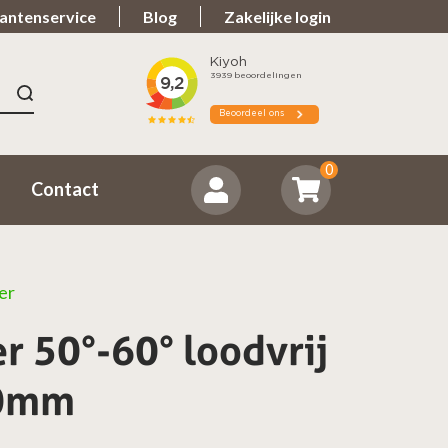
antenservice
Blog
Zakelijke login
n 9.7
Spullen teveel?
ordeeld ons positief
Zorgeloos retourneren
0
Contact
er
r 50°-60° loodvrij
30mm