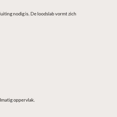
iting nodig is. De loodslab vormt zich
lmatig oppervlak.