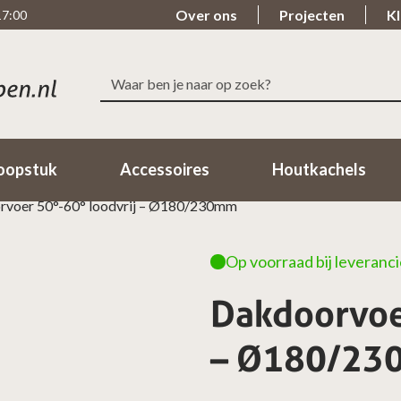
Over ons
Projecten
Kl
17:00
Zoeken
Snelle levering
Beoordeeld met ee
naar:
Binnen 1-2 Werkdagen in huis!
98% van de klanten beo
oopstuk
Accessoires
Houtkachels
voer 50°-60° loodvrij – Ø180/230mm
Op voorraad bij leveranci
Dakdoorvoe
– Ø180/2