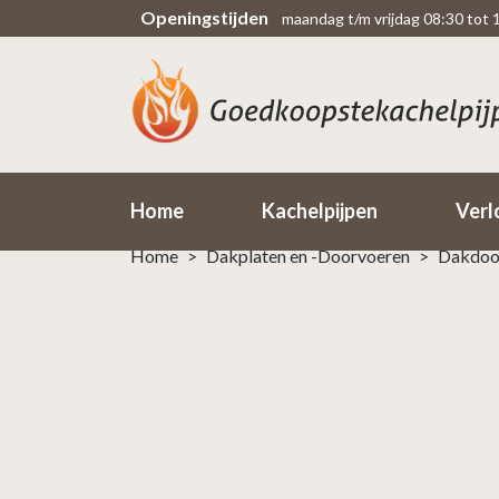
Openingstijden
maandag t/m vrijdag 08:30 tot 
Scherpe prijzen
Rechtsteekse import uit fabriek
Home
Kachelpijpen
Verl
Home
>
Dakplaten en -Doorvoeren
>
Dakdoor