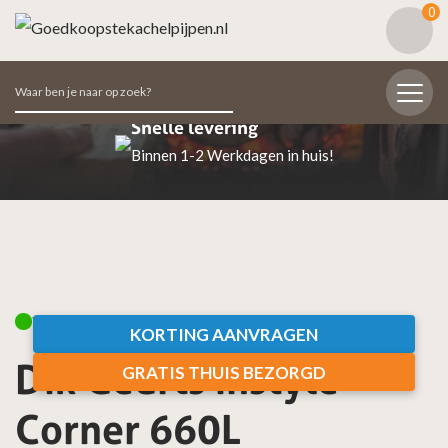
0
Zoeken
naar:
Snelle levering
Binnen 1-2 Werkdagen in huis!
Voorraad laag
KORTING AANVRAGEN
Dik Geurts Instyle
GRATIS THUIS BEZORGD
Corner 660L