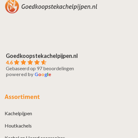
Goedkoopstekachelpijpen.nl
4.6
Gebaseerd op 97 beoordelingen
powered by
G
o
o
g
l
e
Assortiment
Kachelpijpen
Houtkachels
Kachel en Haard accessoires