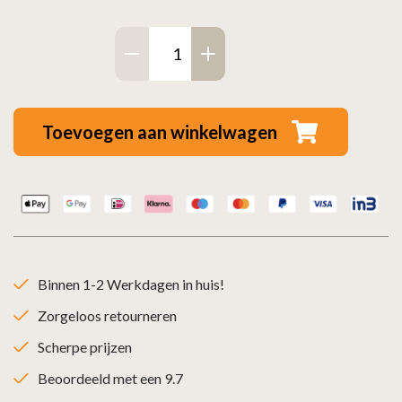
Dikwandig
staal
bocht
90°
Toevoegen aan winkelwagen
-
Ø125mm
zwart
aantal
Binnen 1-2 Werkdagen in huis!
Zorgeloos retourneren
Scherpe prijzen
Beoordeeld met een 9.7