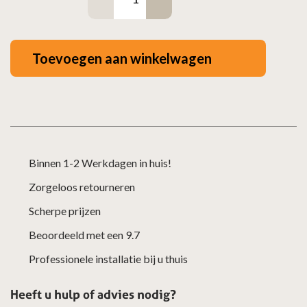
staal
kachelpijp
-
Toevoegen aan winkelwagen
Ø150mm
x
750mm
zwart
aantal
Binnen 1-2 Werkdagen in huis!
Zorgeloos retourneren
Scherpe prijzen
Beoordeeld met een 9.7
Professionele installatie bij u thuis
Heeft u hulp of advies nodig?