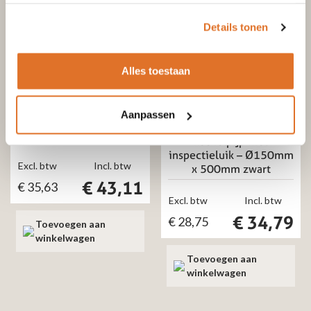
Details tonen
Alles toestaan
Dikwandig kachelpijp staal
Dikwandig staal
Dikwandig kachelpijp staal
Aanpassen
kachelpijp – Ø120mm x
Dikwandig staal
750mm zwart
kachelpijp met
inspectieluik – Ø150mm
Excl. btw
Incl. btw
x 500mm zwart
€
43,11
€
35,63
Excl. btw
Incl. btw
€
34,79
€
28,75
Toevoegen aan
winkelwagen
Toevoegen aan
winkelwagen