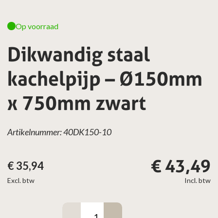
Op voorraad
Dikwandig staal
kachelpijp – Ø150mm
x 750mm zwart
Artikelnummer: 40DK150-10
€
43,49
€
35,94
Excl. btw
Incl. btw
Dikwandig