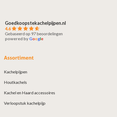
Goedkoopstekachelpijpen.nl
4.6
Gebaseerd op 97 beoordelingen
powered by
G
o
o
g
l
e
Assortiment
Kachelpijpen
Houtkachels
Kachel en Haard accessoires
Verloopstuk kachelpijp