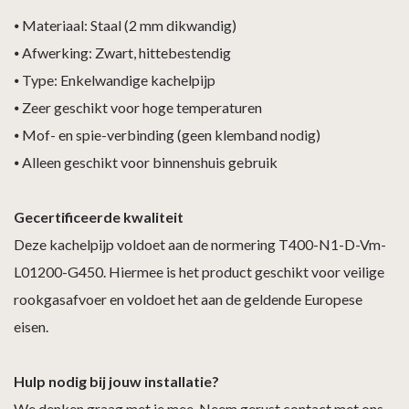
⦁
Materiaal: Staal (2 mm dikwandig)
⦁
Afwerking: Zwart, hittebestendig
⦁
Type: Enkelwandige kachelpijp
⦁
Zeer geschikt voor hoge temperaturen
⦁
Mof- en spie-verbinding (geen klemband nodig)
⦁
Alleen geschikt voor binnenshuis gebruik
Gecertificeerde kwaliteit
Deze kachelpijp voldoet aan de normering T400-N1-D-Vm-
L01200-G450. Hiermee is het product geschikt voor veilige
rookgasafvoer en voldoet het aan de geldende Europese
eisen.
Hulp nodig bij jouw installatie?
We denken graag met je mee. Neem gerust contact met ons