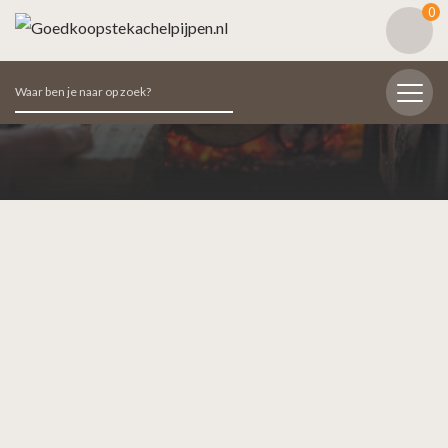
0
Zoeken
naar: