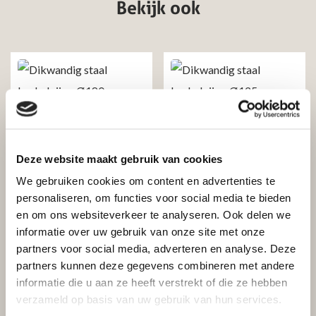
Bekijk ook
Dikwandig kachelpijp staal
Dikwandig kachelpijp staal
Dikwandig staal
Dikwandig staal
Deze website maakt gebruik van cookies
kachelpijp – Ø180mm x
kachelpijp – Ø125mm x
500mm zwart
500mm zwart
We gebruiken cookies om content en advertenties te
personaliseren, om functies voor social media te bieden
Excl. btw
Incl. btw
Excl. btw
Incl. btw
en om ons websiteverkeer te analyseren. Ook delen we
€
33,84
€
46,00
€
27,97
€
38,02
informatie over uw gebruik van onze site met onze
partners voor social media, adverteren en analyse. Deze
partners kunnen deze gegevens combineren met andere
Toevoegen aan
Toevoegen aan
winkelwagen
winkelwagen
informatie die u aan ze heeft verstrekt of die ze hebben
verzameld op basis van uw gebruik van hun services.