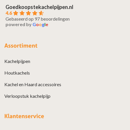
Goedkoopstekachelpijpen.nl
4.6
Gebaseerd op 97 beoordelingen
powered by
G
o
o
g
l
e
Assortiment
Kachelpijpen
Houtkachels
Kachel en Haard accessoires
Verloopstuk kachelpijp
Klantenservice