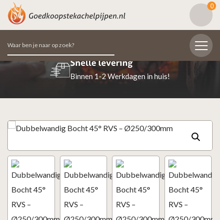
0
Zoeken
naar:
Beoordeeld met een 9.7
s!
98% van de klanten beoordeeld ons posit