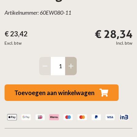
Artikelnummer: 60EW080-11
€
28,34
€
23,42
Excl. btw
Incl. btw
Enkelwandig
muurbeugel
–
Ø80mm
Toevoegen aan winkelwagen
aantal