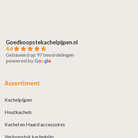
Goedkoopstekachelpijpen.nl
4.6
Gebaseerd op 97 beoordelingen
powered by
G
o
o
g
l
e
Assortiment
Kachelpijpen
Houtkachels
Kachel en Haard accessoires
Verloopstuk kachelpijp