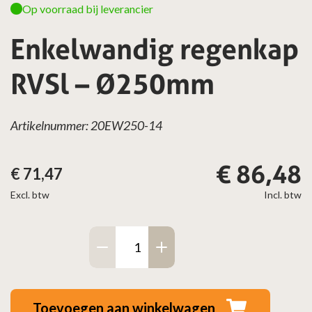
Op voorraad bij leverancier
Enkelwandig regenkap
RVSl – Ø250mm
Artikelnummer: 20EW250-14
€
86,48
€
71,47
Excl. btw
Incl. btw
Enkelwandig
regenkap
RVSl
–
Toevoegen aan winkelwagen