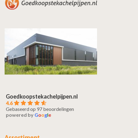
Goedkoopstekachelpijpen.nl
4.6
Gebaseerd op 97 beoordelingen
powered by
G
o
o
g
l
e
Assortiment