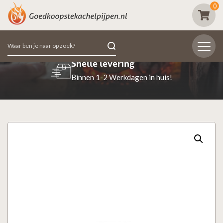
0
Zoeken
naar:
Beoordeeld met een 9.7
98% van de klanten beoordeeld ons positief