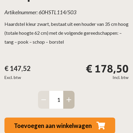
Artikelnummer: 60HSTL114/503
Haardstel kleur zwart, bestaat uit een houder van 35 cm hoog
(totale hoogte 62 cm) met de volgende gereedschappen: –
tang – pook – schop – borstel
€
178,50
€
147,52
Excl. btw
Incl. btw
Haardstel
zwart
compleet
aantal
Toevoegen aan winkelwagen