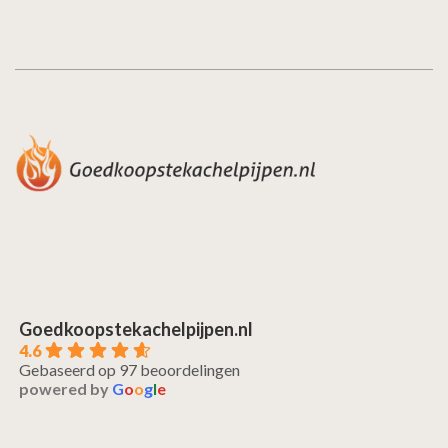
Goedkoopstekachelpijpen.nl
4.6
Gebaseerd op 97 beoordelingen
powered by
G
o
o
g
l
e