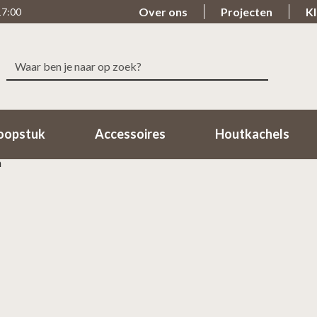
Over ons
Projecten
Kl
17:00
Zoeken
le levering
Beoordeeld met een 9.7
naar:
n 1-2 Werkdagen in huis!
98% van de klanten beoordeeld o
oopstuk
Accessoires
Houtkachels
m