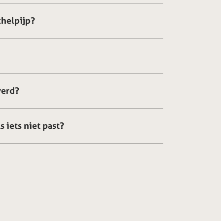
chelpijp?
verd?
s iets niet past?