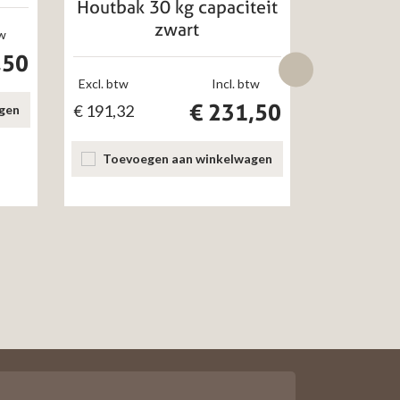
Houtbak 30 kg capaciteit
Houtbak 
zwart
tw
,50
Excl. btw
Incl. btw
Excl. btw
€
231,50
€
191,32
€
104,13
gen
Toevoegen aan winkelwagen
Toevoe