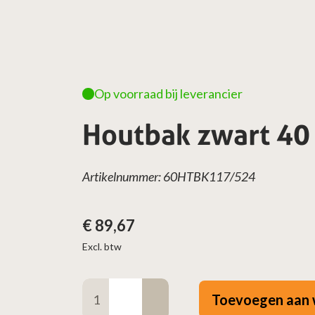
Op voorraad bij leverancier
Houtbak zwart 40
Artikelnummer: 60HTBK117/524
€
89,67
Excl. btw
Houtbak
Toevoegen aan 
zwart