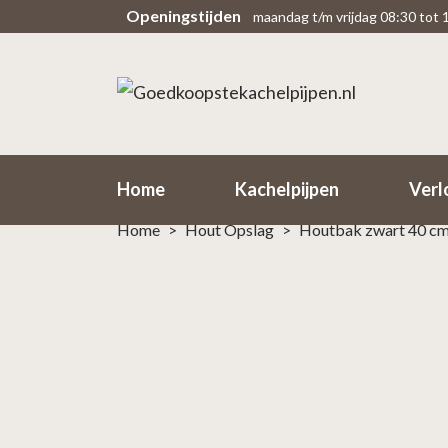
Openingstijden
maandag t/m vrijdag 08:30 tot 
Scherpe prijzen
Snel
Rechtsteekse import uit fabriek
Binne
Home
Kachelpijpen
Verl
Home
>
Hout Opslag
>
Houtbak zwart 40 c