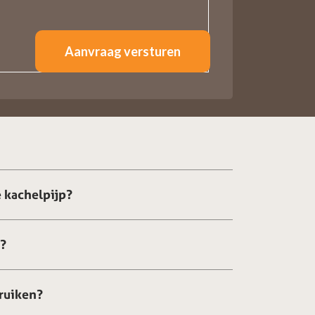
 kachelpijp?
g?
ruiken?