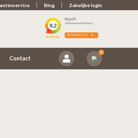
antenservice
Blog
Zakelijke login
Spullen teveel?
ns positief
Zorgeloos retourneren
0
Contact