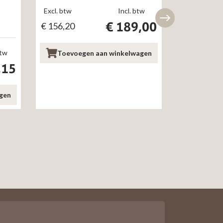
Excl. btw
Incl. btw
Excl. btw
€
189,00
€
156,20
€
89,67
btw
Toevoegen aan winkelwagen
Toevoe
,15
gen