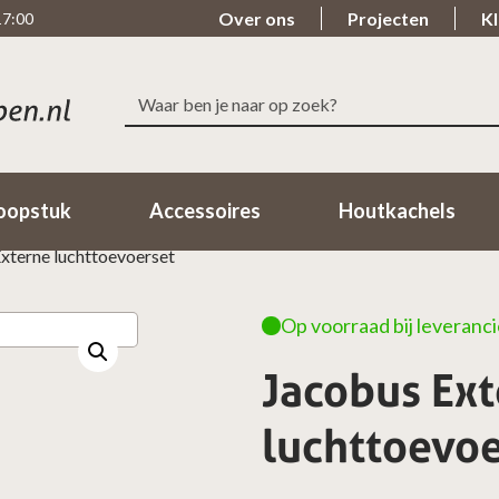
Over ons
Projecten
Kl
17:00
Zoeken
Snelle levering
Beoordeeld met ee
naar:
Binnen 1-2 Werkdagen in huis!
98% van de klanten beo
oopstuk
Accessoires
Houtkachels
xterne luchttoevoerset
Op voorraad bij leveranci
Jacobus Ex
luchttoevoe