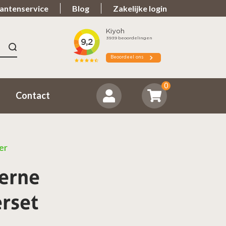
antenservice
Blog
Zakelijke login
n 9.7
Spullen teveel?
ordeeld ons positief
Zorgeloos retourneren
0
Contact
er
terne
rset