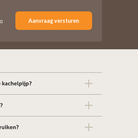
en
 kachelpijp?
g?
ruiken?