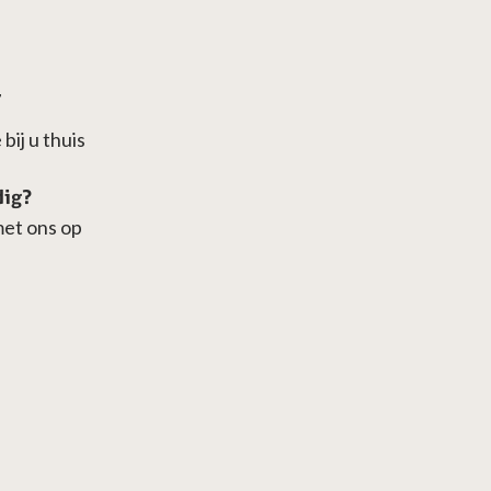
7
bij u thuis
dig?
met ons op