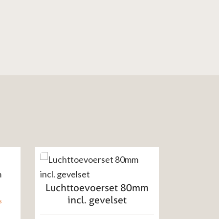
Luchttoevoerset 80mm
Zwar
incl. gevelset
aanvoe
s