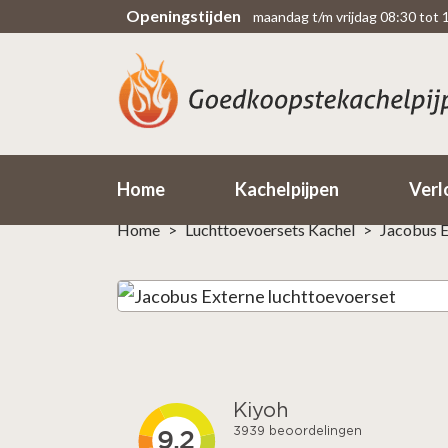
Openingstijden
maandag t/m vrijdag 08:30 tot 
Scherpe prijzen
Rechtsteekse import uit fabriek
Home
Kachelpijpen
Verl
Home
>
Luchttoevoersets Kachel
>
Jacobus E