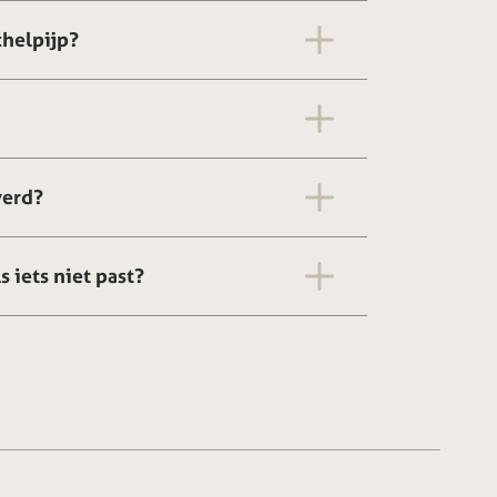
chelpijp?
verd?
s iets niet past?