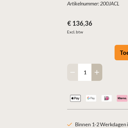
Artikelnummer: 200JACL
€
136,36
Excl. btw
To
Jacobus
Externe
luchttoevoerset
aantal
Binnen 1-2 Werkdagen i