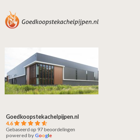
Goedkoopstekachelpijpen.nl
4.6
Gebaseerd op 97 beoordelingen
powered by
G
o
o
g
l
e