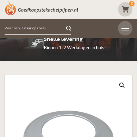
0
Zoeken
naar:
Beoordeeld met een 9.7
98% van de klanten beoordeeld ons positief