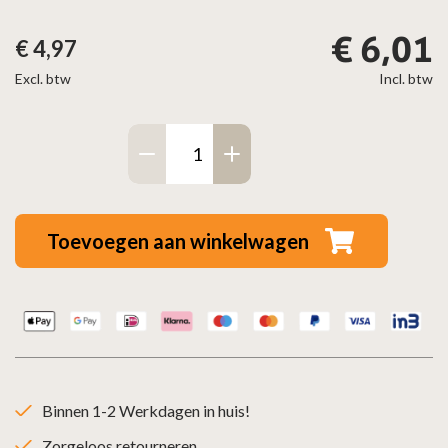
€
6,01
€
4,97
Excl. btw
Incl. btw
Rozet
Ø
110
mm
Toevoegen aan winkelwagen
gegalvaniseerd
aantal
Binnen 1-2 Werkdagen in huis!
Zorgeloos retourneren