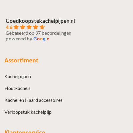
Goedkoopstekachelpijpen.nl
4.6
Gebaseerd op 97 beoordelingen
powered by
G
o
o
g
l
e
Assortiment
Kachelpijpen
Houtkachels
Kachel en Haard accessoires
Verloopstuk kachelpijp
Klantenservice