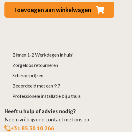
mof
Toevoegen aan winkelwagen
-
>
100
mof
aantal
Binnen 1-2 Werkdagen in huis!
Zorgeloos retourneren
Scherpe prijzen
Beoordeeld met een 9.7
Professionele installatie bij u thuis
Heeft u hulp of advies nodig?
Neem vrijblijvend contact met ons op
+31 85 30 10 266