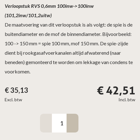
Verloopstuk RVS 0,6mm 100inw->100inw
(101,2inw/101,2uitw)
De maatvoering van dit verloopstuk is als volgt: de spie is de
buitendiameter en de mof de binnendiameter. Bijvoorbeeld:
100 -> 150 mm = spie 100 mm, mof 150 mm. De spie-zijde
dient bij rookgasafvoerkanalen altijd afwaterend (naar
beneden) gemonteerd te worden om lekkage van condens te
voorkomen.
€
42,51
€
35,13
Excl. btw
Incl. btw
Verloopstuk
RVS
100