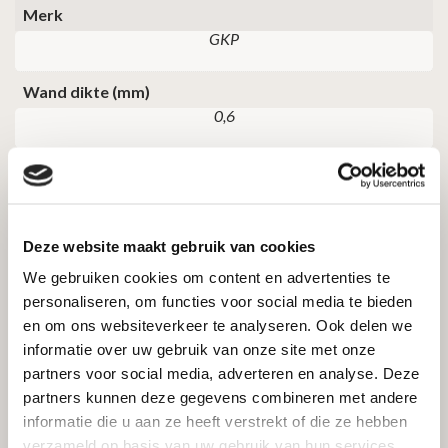
Merk
GKP
Wand dikte (mm)
0,6
Beoordelingen
Deze website maakt gebruik van cookies
We gebruiken cookies om content en advertenties te
Er zijn nog geen beoordelingen.
personaliseren, om functies voor social media te bieden
en om ons websiteverkeer te analyseren. Ook delen we
Enkel ingelogde klanten die dit product gekocht hebben,
informatie over uw gebruik van onze site met onze
kunnen een beoordeling schrijven.
partners voor social media, adverteren en analyse. Deze
partners kunnen deze gegevens combineren met andere
informatie die u aan ze heeft verstrekt of die ze hebben
verzameld op basis van uw gebruik van hun services.