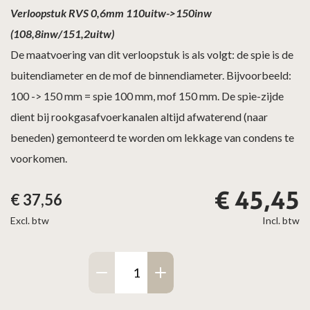
Verloopstuk RVS 0,6mm 110uitw->150inw
(108,8inw/151,2uitw)
De maatvoering van dit verloopstuk is als volgt: de spie is de
buitendiameter en de mof de binnendiameter. Bijvoorbeeld:
100 -> 150 mm = spie 100 mm, mof 150 mm. De spie-zijde
dient bij rookgasafvoerkanalen altijd afwaterend (naar
beneden) gemonteerd te worden om lekkage van condens te
voorkomen.
€
45,45
€
37,56
Excl. btw
Incl. btw
Verloopstuk
RVS
110