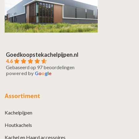
Goedkoopstekachelpijpen.nl
4.6
Gebaseerd op 97 beoordelingen
powered by
G
o
o
g
l
e
Assortiment
Kachelpijpen
Houtkachels
Kachel en Haard accessoires