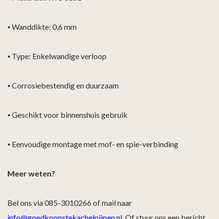
⦁
Wanddikte: 0,6 mm
⦁
Type: Enkelwandige verloop
⦁
Corrosiebestendig en duurzaam
⦁
Geschikt voor binnenshuis gebruik
⦁
Eenvoudige montage met mof- en spie-verbinding
Meer weten?
Bel ons via 085-3010266 of mail naar
info@goedkoopstekachelpijpen.nl
. Of stuur ons een bericht