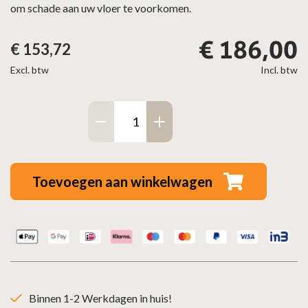
om schade aan uw vloer te voorkomen.
€
186,00
€
153,72
Excl. btw
Incl. btw
Vloerplaat
glas
rond
80
Toevoegen aan winkelwagen
cm
aantal
Binnen 1-2 Werkdagen in huis!