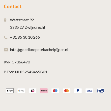
Contact
Wattstraat 92
3335 LV Zwijndrecht
+31 85 30 10 266
info@goedkoopstekachelpijpen.nl
Kvk: 57366470
BTW: NL852549465B01