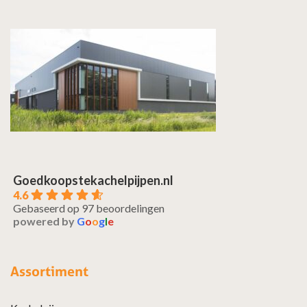
Goedkoopstekachelpijpen.nl
4.6
Gebaseerd op 97 beoordelingen
powered by
G
o
o
g
l
e
Assortiment