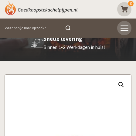
0
Zoeken
naar:
Beoordeeld met een 9.7
98% van de klanten beoordeeld ons positief