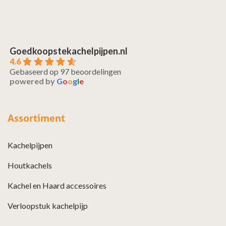
Goedkoopstekachelpijpen.nl
4.6
Gebaseerd op 97 beoordelingen
powered by
G
o
o
g
l
e
Assortiment
Kachelpijpen
Houtkachels
Kachel en Haard accessoires
Verloopstuk kachelpijp