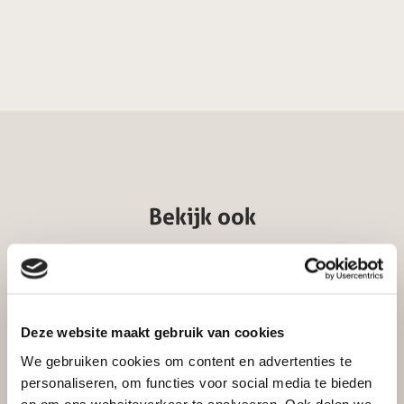
Bekijk ook
Vonkenscherm front zwart
Deze website maakt gebruik van cookies
Excl. btw
Incl. btw
We gebruiken cookies om content en advertenties te
personaliseren, om functies voor social media te bieden
€
105,50
€
87,19
en om ons websiteverkeer te analyseren. Ook delen we