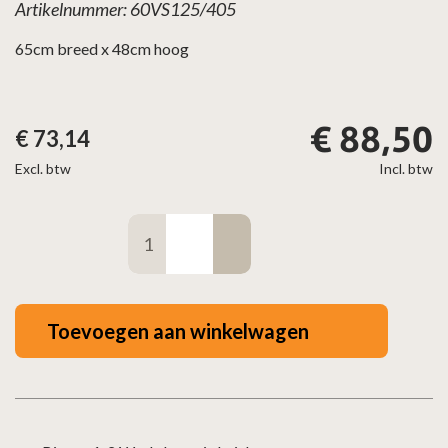
Artikelnummer: 60VS125/405
65cm breed x 48cm hoog
€
88,50
€
73,14
Excl. btw
Incl. btw
Vonkenscherm
front
zwart
aantal
Toevoegen aan winkelwagen