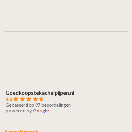
Goedkoopstekachelpijpen.nl
4.6
Gebaseerd op 97 beoordelingen
powered by
G
o
o
g
l
e
Assortiment