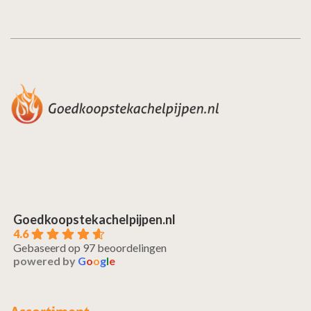
Goedkoopstekachelpijpen.nl
4.6
Gebaseerd op 97 beoordelingen
powered by
G
o
o
g
l
e