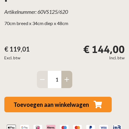
Artikelnummer: 60VS125/620
70cm breed x 34cm diep x 48cm
€
144,00
€
119,01
Excl. btw
Incl. btw
Vonkenscherm
panorama
antraciet
aantal
Toevoegen aan winkelwagen