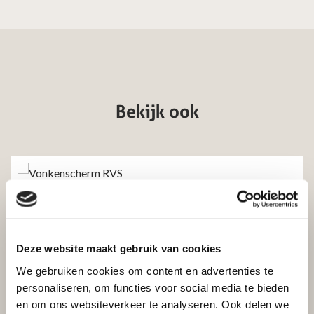
Bekijk ook
Vonkenscherm RVS
Excl. btw
Incl. btw
€
207,50
€
171,49
Deze website maakt gebruik van cookies
We gebruiken cookies om content en advertenties te
Toevoegen aan winkelwagen
personaliseren, om functies voor social media te bieden
en om ons websiteverkeer te analyseren. Ook delen we