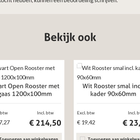
ekocht hebben, kunnen een beoordeling schrijven.
Bekijk ook
rt Open Rooster met
Wit Rooster smal inc
gaas 1200x100mm
kader 90x60mm
 btw
Incl. btw
Excl. btw
Incl. 
€
214,50
€
23
7,27
€
19,42
Toevoegen aan winkelwagen
Toevoegen aan winkelwa