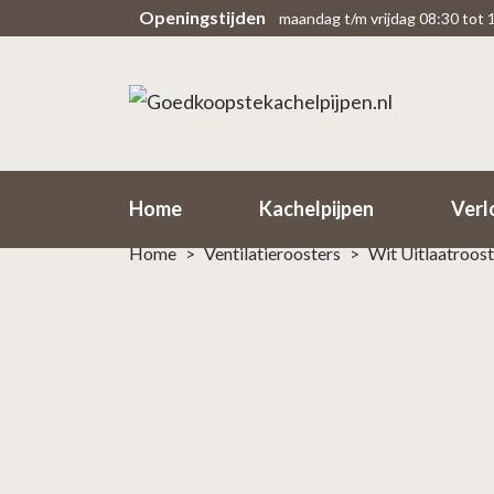
Openingstijden
maandag t/m vrijdag 08:30 tot 
Scherpe prijzen
Snel
Rechtsteekse import uit fabriek
Binne
Home
Kachelpijpen
Verl
Home
>
Ventilatieroosters
>
Wit Uitlaatroo