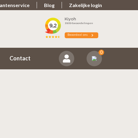
antenservice
Blog
Zakelijke login
Spullen teveel?
ns positief
Zorgeloos retourneren
0
Contact