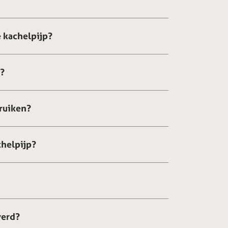
 kachelpijp?
g?
ruiken?
chelpijp?
verd?