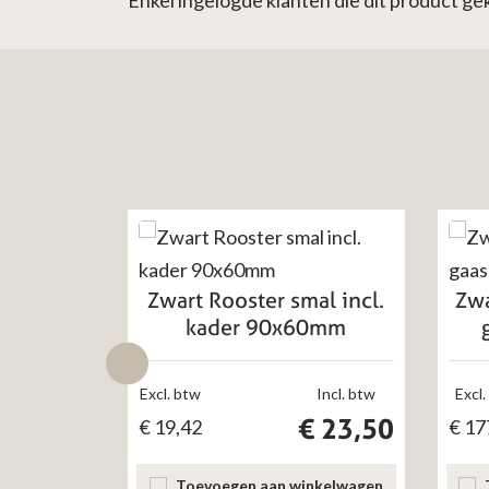
Enkel ingelogde klanten die dit product g
Zwart Rooster smal incl.
Zwa
kader 90x60mm
Excl. btw
Incl. btw
Excl.
€
23,50
€
19,42
€
17
Toevoegen aan winkelwagen