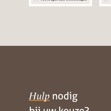
nodig
Hulp
bij uw keuze?