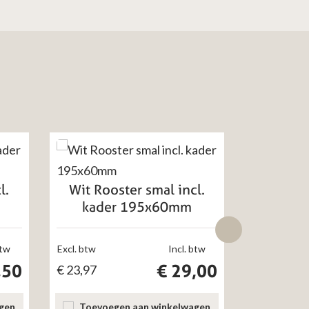
l.
Wit Rooster smal incl.
Wit 
kader 195x60mm
1
btw
Excl. btw
Incl. btw
Excl. btw
,50
€
29,00
€
23,97
€
48,35
gen
Toevoegen aan winkelwagen
Toevoe