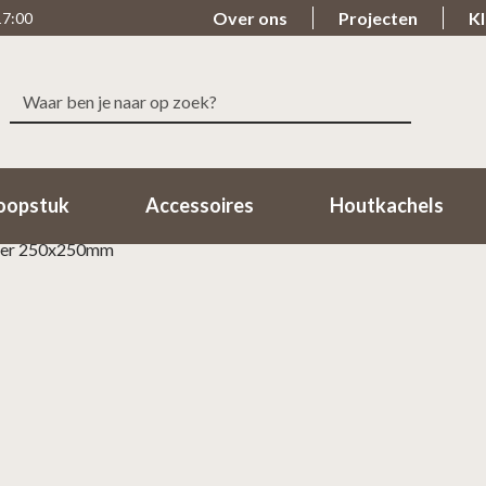
Over ons
Projecten
Kl
17:00
Zoeken
le levering
Beoordeeld met een 9.7
naar:
n 1-2 Werkdagen in huis!
98% van de klanten beoordeeld o
oopstuk
Accessoires
Houtkachels
ster 250x250mm