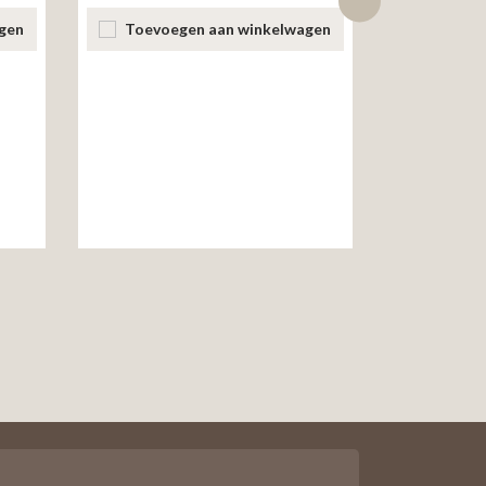
gen
Toevoegen aan winkelwagen
Toevoe