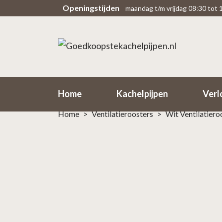
Openingstijden
maandag t/m vrijdag 08:30 tot 
Scherpe prijzen
Snel
Rechtsteekse import uit fabriek
Binne
Home
Kachelpijpen
Verl
Home
>
Ventilatieroosters
>
Wit Ventilatier