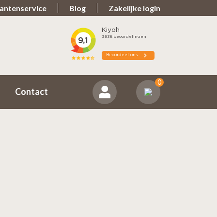
antenservice
Blog
Zakelijke login
Spullen teveel?
ns positief
Zorgeloos retourneren
0
Contact