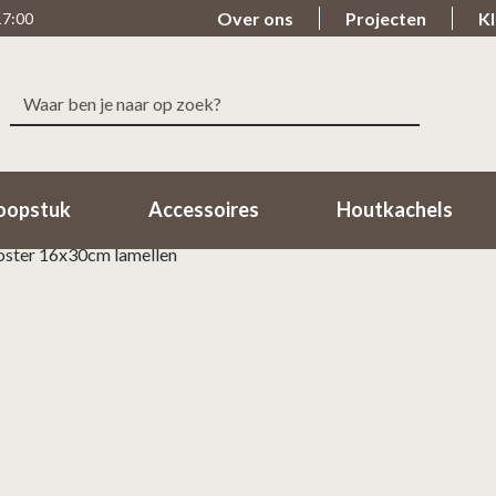
Over ons
Projecten
Kl
17:00
Zoeken
le levering
Beoordeeld met een 9.7
naar:
n 1-2 Werkdagen in huis!
98% van de klanten beoordeeld o
oopstuk
Accessoires
Houtkachels
ooster 16x30cm lamellen