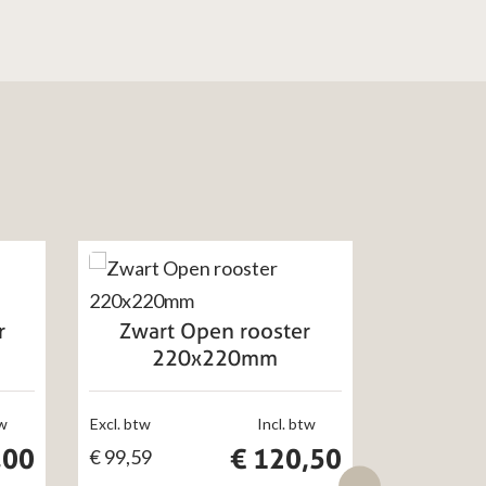
r
Zwart Open rooster
Zwart 
220x220mm
2
tw
Excl. btw
Incl. btw
Excl. btw
,00
€
120,50
€
99,59
€
102,89