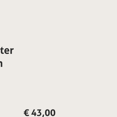
ter
n
€
43,00