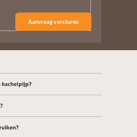
 kachelpijp?
g?
ruiken?