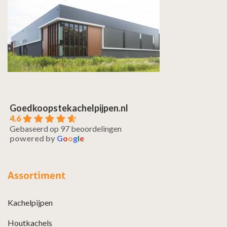
Goedkoopstekachelpijpen.nl
4.6
Gebaseerd op 97 beoordelingen
powered by
G
o
o
g
l
e
Assortiment
Kachelpijpen
Houtkachels