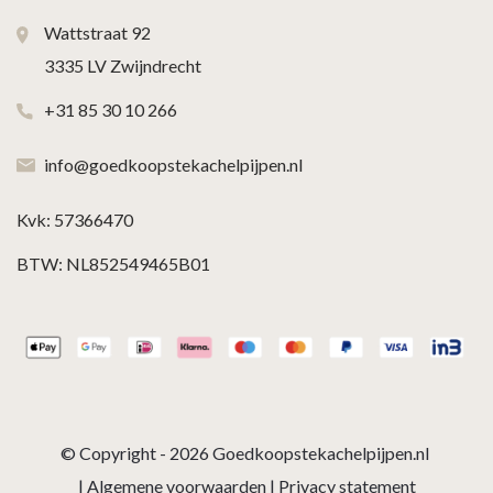
Wattstraat 92
3335 LV Zwijndrecht
+31 85 30 10 266
info@goedkoopstekachelpijpen.nl
Kvk: 57366470
BTW: NL852549465B01
© Copyright - 2026
Goedkoopstekachelpijpen.nl
|
Algemene voorwaarden
|
Privacy statement