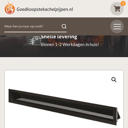
0
Zoeken
naar:
Beoordeeld met een 9.7
98% van de klanten beoordeeld ons positief