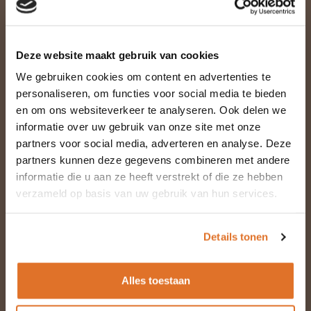
nodig
Hulp
Deze website maakt gebruik van cookies
bij uw keuze?
We gebruiken cookies om content en advertenties te
personaliseren, om functies voor social media te bieden
Heeft u een vraag? Laat uw gegevens achter
en om ons websiteverkeer te analyseren. Ook delen we
informatie over uw gebruik van onze site met onze
en we reageren binnen één werkdag. Wilt u
partners voor social media, adverteren en analyse. Deze
graag telefonisch advies? Bel ons: 085 30 10
partners kunnen deze gegevens combineren met andere
266
informatie die u aan ze heeft verstrekt of die ze hebben
verzameld op basis van uw gebruik van hun services.
Details tonen
Alles toestaan
Naam *