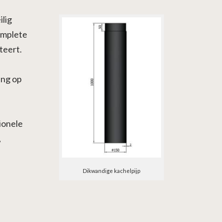
ilig
complete
teert.
ing op
ionele
,
Dikwandige kachelpijp