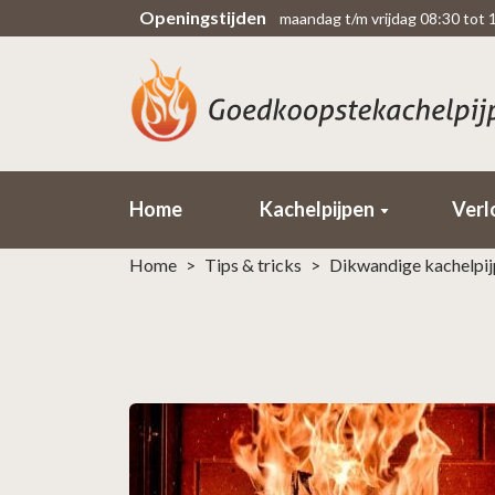
Openingstijden
maandag t/m vrijdag 08:30 tot 
Scherpe prijzen
Rechtsteekse import uit fabriek
Home
Kachelpijpen
Verl
Home
>
Tips & tricks
>
Dikwandige kachelpijp