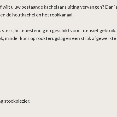
f wilt u uw bestaande kachelaansluiting vervangen? Dan i
sen de houtkachel en het rookkanaal.
s sterk, hittebestendig en geschikt voor intensief gebruik
k, minder kans op rookterugslag en een strak afgewerkte i
;
g stookplezier.