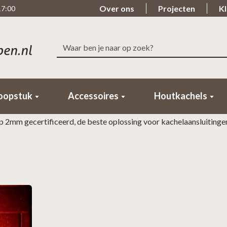
Over ons
Projecten
Kl
17:00
Zoeken
Snelle levering
Beoordeeld met ee
naar:
Binnen 1-2 Werkdagen in huis!
98% van de klanten beo
oopstuk
Accessoires
Houtkachels
 2mm gecertificeerd, de beste oplossing voor kachelaansluitinge