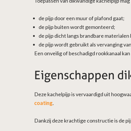
Toepassen van dikwandige kachelpijp mag
de pijp door een muur of plafond gaat;
de pijp buiten wordt gemonteerd;
de pijp dicht langs brandbare materialen 
de pijp wordt gebruikt als vervanging va
Een onveilig of beschadigd rookkanaal kan
Eigenschappen di
Deze kachelpijp is vervaardigd uit hoogwa
coating
.
Dankzij deze krachtige constructie is de p