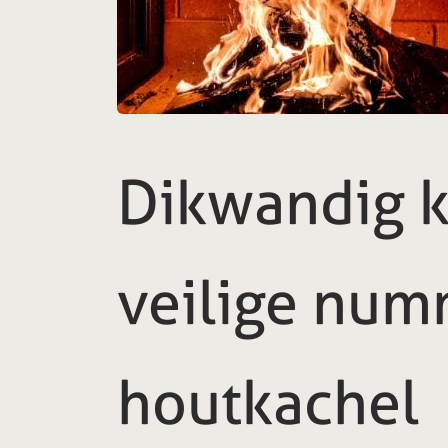
Dikwandig ka
veilige num
houtkachel