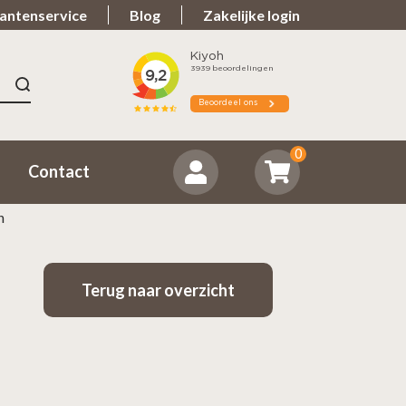
antenservice
Blog
Zakelijke login
n 9.7
Spullen teveel?
ordeeld ons positief
Zorgeloos retourneren
0
Contact
n
Terug naar overzicht