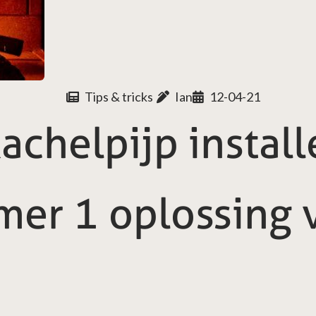
Tips & tricks
Ian
12-04-21
chelpijp install
mer 1 oplossing 