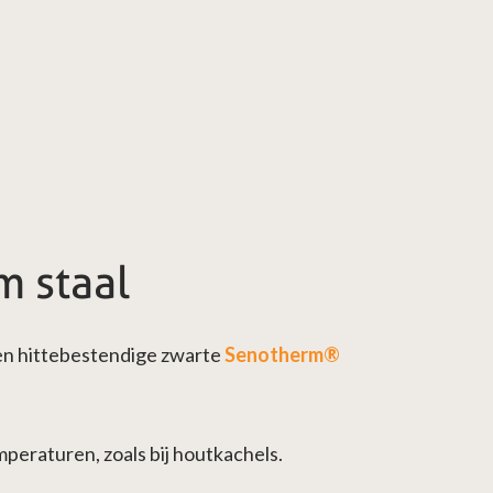
m staal
een hittebestendige zwarte
Senotherm®
mperaturen, zoals bij houtkachels.