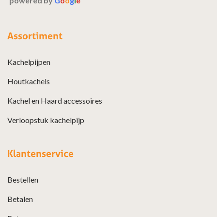
powered by
G
o
o
g
l
e
Assortiment
Kachelpijpen
Houtkachels
Kachel en Haard accessoires
Verloopstuk kachelpijp
Klantenservice
Bestellen
Betalen