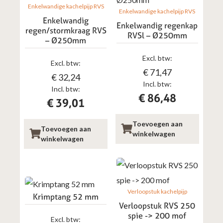
Enkelwandige kachelpijp RVS
Enkelwandige kachelpijp RVS
Enkelwandig
Enkelwandig regenkap
regen/stormkraag RVS
RVSl – Ø250mm
– Ø250mm
Excl. btw:
Excl. btw:
€
71,47
€
32,24
Incl. btw:
Incl. btw:
€
86,48
€
39,01
Toevoegen aan
Toevoegen aan
winkelwagen
winkelwagen
Verloopstuk kachelpijp
Krimptang 52 mm
Verloopstuk RVS 250
spie -> 200 mof
Excl. btw: