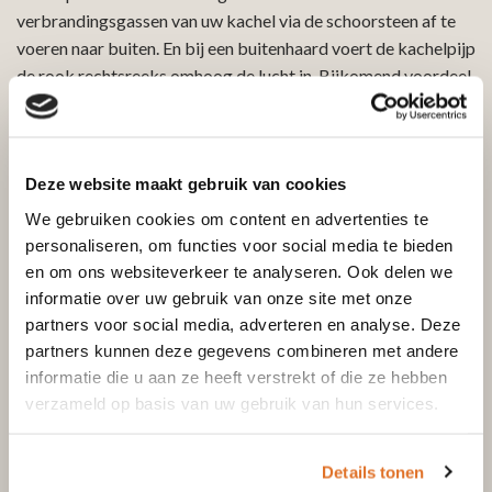
verbrandingsgassen van uw kachel via de schoorsteen af te
voeren naar buiten. En bij een buitenhaard voert de kachelpijp
de rook rechtsreeks omhoog de lucht in. Bijkomend voordeel
is dat de enkelwandige kachelpijp veel warmte a geeft. Dat
vergroot de warmte-afgifte van de kachel en levert u meer
rendement en comfort op. Opgelet: bij de enkelwandige
Deze website maakt gebruik van cookies
kachelpijp van 250mm moet de afstand tot brandbaar
materiaal minimaal 200mm zijn. Moet uw kachelpijp ergens
We gebruiken cookies om content en advertenties te
door een muur of plafond/vloer? Dan moet u er een
personaliseren, om functies voor social media te bieden
geïsoleerde dubbelwandige kachelpijp op aansluiten op
en om ons websiteverkeer te analyseren. Ook delen we
brandrisico te voorkomen.
informatie over uw gebruik van onze site met onze
partners voor social media, adverteren en analyse. Deze
partners kunnen deze gegevens combineren met andere
Eigenschappen enkelwandige
informatie die u aan ze heeft verstrekt of die ze hebben
kachelpijp 250mm
verzameld op basis van uw gebruik van hun services.
De enkelwandige kachelpijp 250mm heeft een extra sterke
wanddikte van 0,6mm. Hij is vervaardigd van hoogwaardig
Details tonen