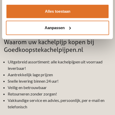
zuurbestendig rvs 316L en is ISO 9001-gecertificeerd
(T600). Onze kachelpijpen zijn getest bij temperaturen van
Alles toestaan
1000 graden Celsius. De enkelwandige kachelpijp 250mm
diameter is leverbaar in een lengte van 1000 millimeter, in T-
stukken en bochten van 30 graden, 45 graden en 90 graden.
Aanpassen
Waarom uw kachelpijp kopen bij
Goedkoopstekachelpijpen.nl
Uitgebreid assortiment: alle kachelpijpen uit voorraad
leverbaar!
Aantrekkelijk lage prijzen
Snelle levering binnen 24 uur!
Veilig en betrouwbaar
Retourneren zonder zorgen!
Vakkundige service en advies, persoonlijk, per e-mail en
telefonisch