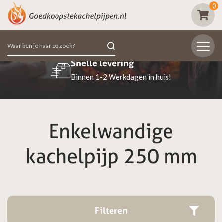
0
Zoeken
naar:
lle levering
Beoordeeld 
en 1-2 Werkdagen in huis!
98% van de klan
Enkelwandige
kachelpijp 250 mm
Filteren