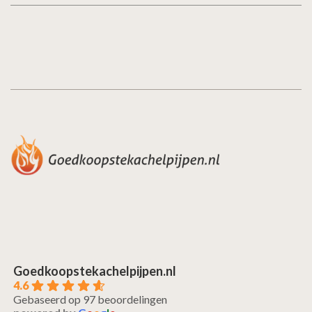
Goedkoopstekachelpijpen.nl
4.6
Gebaseerd op 97 beoordelingen