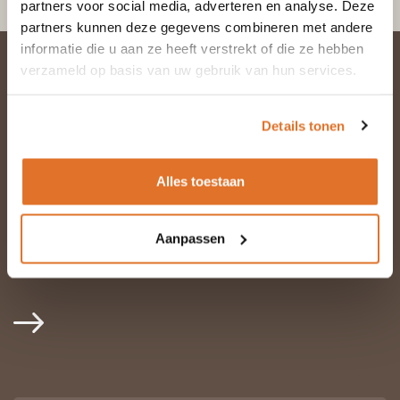
partners voor social media, adverteren en analyse. Deze
partners kunnen deze gegevens combineren met andere
informatie die u aan ze heeft verstrekt of die ze hebben
verzameld op basis van uw gebruik van hun services.
nodig
Hulp
bij uw keuze?
Details tonen
Alles toestaan
Heeft u een vraag? Laat uw gegevens achter
en we reageren binnen één werkdag. Wilt u
graag telefonisch advies? Bel ons: 085 30 10
Aanpassen
266