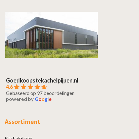
Goedkoopstekachelpijpen.nl
4.6
Gebaseerd op 97 beoordelingen
powered by
G
o
o
g
l
e
Assortiment
Kachelpijpen