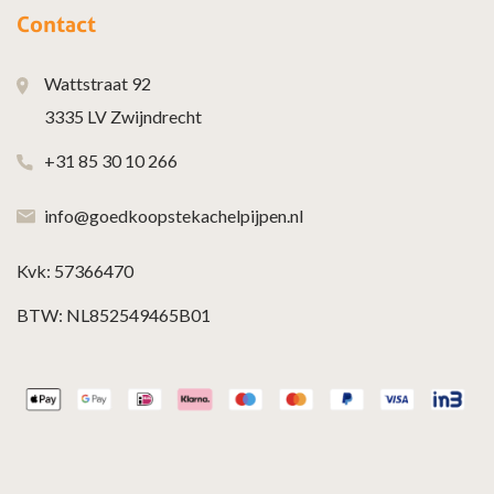
Contact
Wattstraat 92
3335 LV Zwijndrecht
+31 85 30 10 266
info@goedkoopstekachelpijpen.nl
Kvk: 57366470
BTW: NL852549465B01