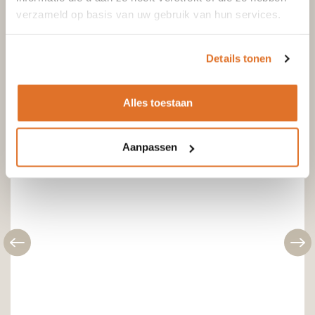
GRATIS THUIS BEZORGD
verzameld op basis van uw gebruik van hun services.
€
2.183,00
€
1.804,13
Details tonen
Toevoegen aan winkelwagen
Alles toestaan
Aanpassen