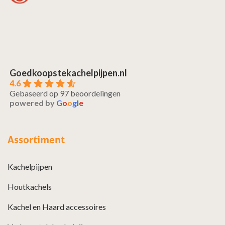
Goedkoopstekachelpijpen.nl
4.6
Gebaseerd op 97 beoordelingen
powered by
G
o
o
g
l
e
Assortiment
Kachelpijpen
Houtkachels
Kachel en Haard accessoires