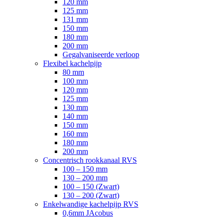
120 mm
125 mm
131 mm
150 mm
180 mm
200 mm
Gegalvaniseerde verloop
Flexibel kachelpijp
80 mm
100 mm
120 mm
125 mm
130 mm
140 mm
150 mm
160 mm
180 mm
200 mm
Concentrisch rookkanaal RVS
100 – 150 mm
130 – 200 mm
100 – 150 (Zwart)
130 – 200 (Zwart)
Enkelwandige kachelpijp RVS
0,6mm JAcobus