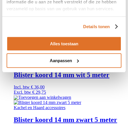
informatie die u aan ze heeft verstrekt of die ze hebben
Excl. btw
€
79,34
Toevoegen aan winkelwagen
verzameld op basis van uw gebruik van hun services.
Kachel en Haard accessoires
Details tonen
Aluminimum Tape (50mm)
Incl. btw
€
12,09
Alles toestaan
Excl. btw
€
9,99
Toevoegen aan winkelwagen
Aanpassen
Kachel en Haard accessoires
Blister koord 14 mm wit 5 meter
Incl. btw
€
36,00
Excl. btw
€
29,75
Toevoegen aan winkelwagen
Kachel en Haard accessoires
Blister koord 14 mm zwart 5 meter