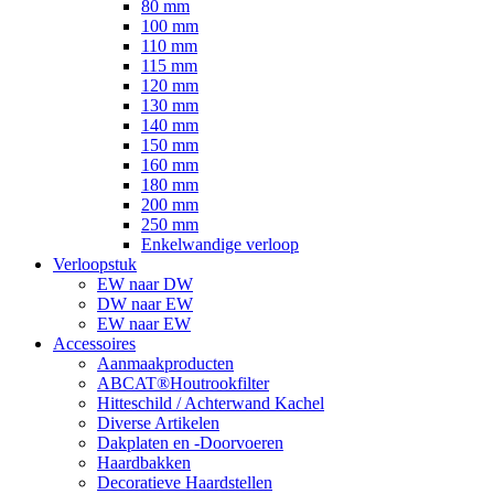
80 mm
100 mm
110 mm
115 mm
120 mm
130 mm
140 mm
150 mm
160 mm
180 mm
200 mm
250 mm
Enkelwandige verloop
Verloopstuk
EW naar DW
DW naar EW
EW naar EW
Accessoires
Aanmaakproducten
ABCAT®Houtrookfilter
Hitteschild / Achterwand Kachel
Diverse Artikelen
Dakplaten en -Doorvoeren
Haardbakken
Decoratieve Haardstellen