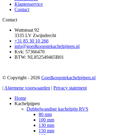
Klantenservice
Contact
Contact
Wattstraat 92
3335 LV Zwijndrecht
+31 85 30 10 266
info@goedkoopstekachelpijpen.nl
Kvk: 57366470
BTW: NL852549465B01
© Copyright - 2026
Goedkoopstekachelpijpen.nl
|
Algemene voorwaarden
|
Privacy statement
Home
Kachelpijpen
Dubbelwandige kachelpijp RVS
80 mm
100 mm
130 mm
150 mm