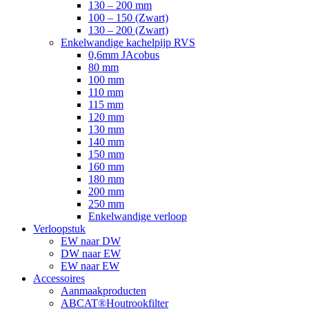
130 – 200 mm
100 – 150 (Zwart)
130 – 200 (Zwart)
Enkelwandige kachelpijp RVS
0,6mm JAcobus
80 mm
100 mm
110 mm
115 mm
120 mm
130 mm
140 mm
150 mm
160 mm
180 mm
200 mm
250 mm
Enkelwandige verloop
Verloopstuk
EW naar DW
DW naar EW
EW naar EW
Accessoires
Aanmaakproducten
ABCAT®Houtrookfilter