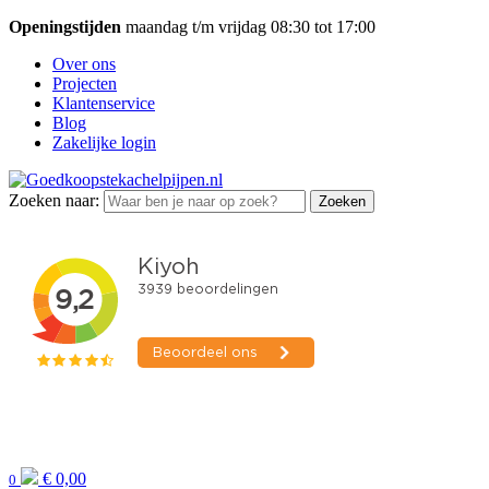
Openingstijden
maandag t/m vrijdag 08:30 tot 17:00
Over ons
Projecten
Klantenservice
Blog
Zakelijke login
Zoeken naar:
Zoeken
€
0,00
0