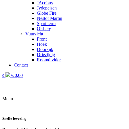
JAcobus
Jydepejsen
Globe Fire
Nestor Martin
Spartherm
Olsberg
Vuurzicht
Front
Hoek
Doorkijk
Driezijdig
Roomdivider
Contact
€
0,00
0
Menu
B
Snelle levering
9