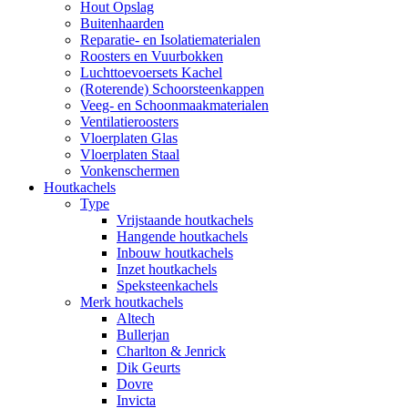
Hout Opslag
Buitenhaarden
Reparatie- en Isolatiematerialen
Roosters en Vuurbokken
Luchttoevoersets Kachel
(Roterende) Schoorsteenkappen
Veeg- en Schoonmaakmaterialen
Ventilatieroosters
Vloerplaten Glas
Vloerplaten Staal
Vonkenschermen
Houtkachels
Type
Vrijstaande houtkachels
Hangende houtkachels
Inbouw houtkachels
Inzet houtkachels
Speksteenkachels
Merk houtkachels
Altech
Bullerjan
Charlton & Jenrick
Dik Geurts
Dovre
Invicta