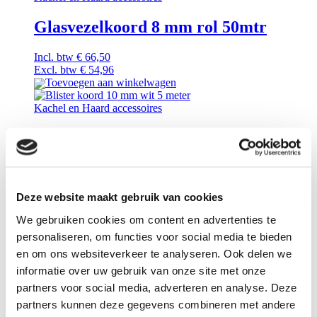
Glasvezelkoord 8 mm rol 50mtr
Incl. btw
€
66,50
Excl. btw
€
54,96
Toevoegen aan winkelwagen
Kachel en Haard accessoires
Blister koord 10 mm wit 5 meter
Incl. btw
€
17,00
Excl. btw
€
14,05
Toevoegen aan winkelwagen
Deze website maakt gebruik van cookies
We gebruiken cookies om content en advertenties te
Kachel en Haard accessoires
personaliseren, om functies voor social media te bieden
en om ons websiteverkeer te analyseren. Ook delen we
Insulfrax deken 64 kg/m3 25 mm dik
informatie over uw gebruik van onze site met onze
DOOS lengte 7320 mm
partners voor social media, adverteren en analyse. Deze
partners kunnen deze gegevens combineren met andere
Incl. btw
€
96,00