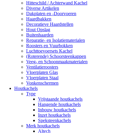
Hitteschild / Achterwand Kachel
Diverse Artikelen
Dakplaten en -Doorvoeren
Haardbakken
Decoratieve Haardstellen
Hout Opslag
Buitenhaarden
Reparatie- en Isolatiematerialen
Roosters en Vuurbokken
Luchttoevoersets Kachel
(Roterende) Schoorsteenkappen
Veeg- en Schoonmaakmaterialen
Ventilatieroosters
Vloerplaten Glas
Vloerplaten Staal
Vonkenschermen
Houtkachels
Type
Vrijstaande houtkachels
Hangende houtkachels
Inbouw houtkachels
Inzet houtkachels
Speksteenkachels
Merk houtkachels
Altech