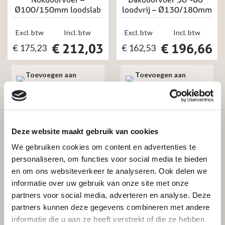
Ø100/150mm loodslab
loodvrij – Ø130/180mm
Excl. btw
Incl. btw
Excl. btw
Incl. btw
€
212,03
€
196,66
€
175,23
€
162,53
Toevoegen aan
Toevoegen aan
winkelwagen
winkelwagen
Deze website maakt gebruik van cookies
We gebruiken cookies om content en advertenties te
Dubbelwandige kachelpijp RVS
personaliseren, om functies voor social media te bieden
Dakplaat hellend
en om ons websiteverkeer te analyseren. Ook delen we
Dubbelwandige kachelpijp RVS
5°-25°– Ø80/130mm
informatie over uw gebruik van onze site met onze
Dakdoorvoer 5°-25°–
partners voor social media, adverteren en analyse. Deze
Ø130/180mm loodslab
Excl. btw
Incl. btw
zwart
partners kunnen deze gegevens combineren met andere
€
87,31
€
72,16
informatie die u aan ze heeft verstrekt of die ze hebben