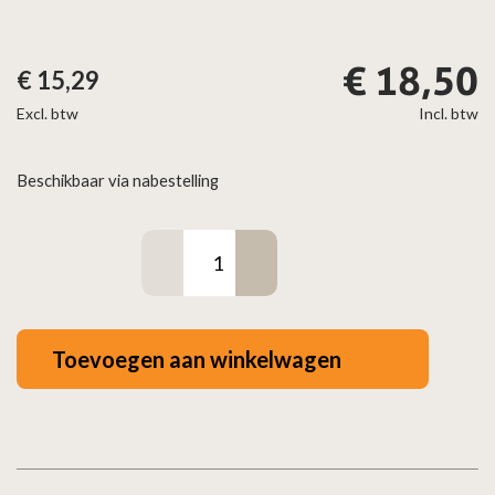
€
18,50
€
15,29
Excl. btw
Incl. btw
Beschikbaar via nabestelling
Brand
/
centreerplaat
plat
Toevoegen aan winkelwagen
RVS
–
Ø100/150mm
zwart