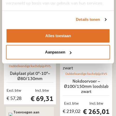
Excl. btw
Incl. btw
verzameld op basis van uw gebruik van hun services.
€
201,67
€
166,67
Toevoegen aan
winkelwagen
Details tonen
Toevoegen aan
winkelwagen
Alles toestaan
Aanpassen
Dubbelwandige kachelpijp RVS
Dakplaat plat 0°-10°–
Dubbelwandige kachelpijp RVS
Ø80/130mm
Nokdoorvoer –
Ø100/150mm loodslab
Excl. btw
Incl. btw
zwart
€
69,31
€
57,28
Excl. btw
Incl. btw
€
265,01
€
219,02
Toevoegen aan