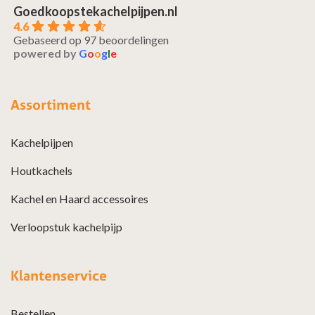
Goedkoopstekachelpijpen.nl
4.6
Gebaseerd op 97 beoordelingen
powered by
G
o
o
g
l
e
Assortiment
Kachelpijpen
Houtkachels
Kachel en Haard accessoires
Verloopstuk kachelpijp
Klantenservice
Bestellen