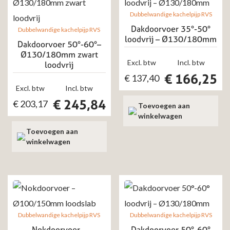
Dubbelwandige kachelpijp RVS
Dakdoorvoer 35°-50°
Dubbelwandige kachelpijp RVS
loodvrij – Ø130/180mm
Dakdoorvoer 50°-60°–
Ø130/180mm zwart
Excl. btw
Incl. btw
loodvrij
€
166,25
€
137,40
Excl. btw
Incl. btw
€
245,84
€
203,17
Toevoegen aan
winkelwagen
Toevoegen aan
winkelwagen
Dubbelwandige kachelpijp RVS
Dubbelwandige kachelpijp RVS
Nokdoorvoer –
Dakdoorvoer 50°-60°