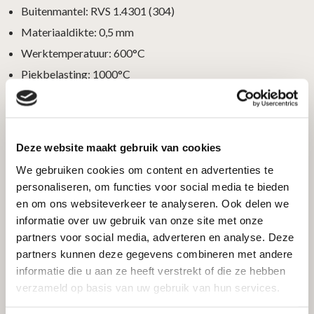
Buitenmantel: RVS 1.4301 (304)
Materiaaldikte: 0,5 mm
Werktemperatuur: 600°C
Piekbelasting: 1000°C
Inclusief klembanden
Geschikt voor hoge temperaturen
Duurzaam en corrosiebestendig
Deze website maakt gebruik van cookies
Rechtstreeks geïmporteerd uit de fabriek
We gebruiken cookies om content en advertenties te
personaliseren, om functies voor social media te bieden
Hulp nodig bij jouw installatie?
en om ons websiteverkeer te analyseren. Ook delen we
informatie over uw gebruik van onze site met onze
partners voor social media, adverteren en analyse. Deze
We denken graag met je mee. Neem gerust contact met ons
partners kunnen deze gegevens combineren met andere
op voor persoonlijk advies bij het samenstellen van jouw
informatie die u aan ze heeft verstrekt of die ze hebben
rookgaskanaal.
verzameld op basis van uw gebruik van hun services.