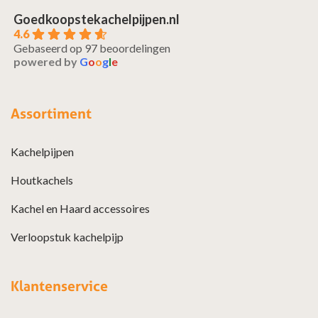
Goedkoopstekachelpijpen.nl
4.6
Gebaseerd op 97 beoordelingen
powered by
G
o
o
g
l
e
Assortiment
Kachelpijpen
Houtkachels
Kachel en Haard accessoires
Verloopstuk kachelpijp
Klantenservice