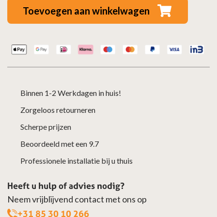
plat
Toevoegen aan winkelwagen
RVS
–
Ø80/130mm
aantal
Binnen 1-2 Werkdagen in huis!
Zorgeloos retourneren
Scherpe prijzen
Beoordeeld met een 9.7
Professionele installatie bij u thuis
Heeft u hulp of advies nodig?
Neem vrijblijvend contact met ons op
+31 85 30 10 266