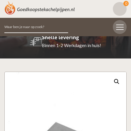
0
Zoeken
naar:
Beoordeeld met een 9.7
98% van de klanten beoordeeld ons positief