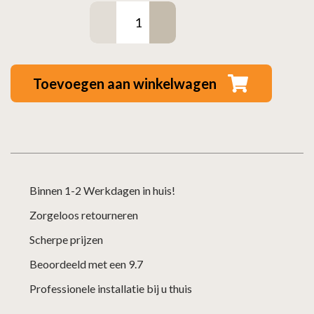
Dikwandig
staal
aansluitstuk
met
Toevoegen aan winkelwagen
condensring
-
Ø120mm
x
250mm
Binnen 1-2 Werkdagen in huis!
zwart
Zorgeloos retourneren
aantal
Scherpe prijzen
Beoordeeld met een 9.7
Professionele installatie bij u thuis