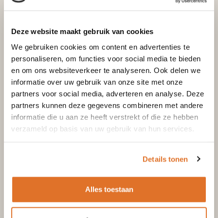
Bekijk ook
Deze website maakt gebruik van cookies
We gebruiken cookies om content en advertenties te
personaliseren, om functies voor social media te bieden
en om ons websiteverkeer te analyseren. Ook delen we
informatie over uw gebruik van onze site met onze
Dikwandig kachelpijp staal
partners voor social media, adverteren en analyse. Deze
Dikwandig staal kachelpijp met smoorklep – Ø130mm
partners kunnen deze gegevens combineren met andere
x 1000mm zwart
informatie die u aan ze heeft verstrekt of die ze hebben
verzameld op basis van uw gebruik van hun services.
Excl. btw
Incl. btw
€
57,10
€
47,19
Details tonen
Toevoegen aan winkelwagen
Alles toestaan