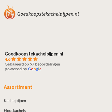
Goedkoopstekachelpijpen.nl
4.6
Gebaseerd op 97 beoordelingen
powered by
G
o
o
g
l
e
Assortiment
Kachelpijpen
Houtkachels