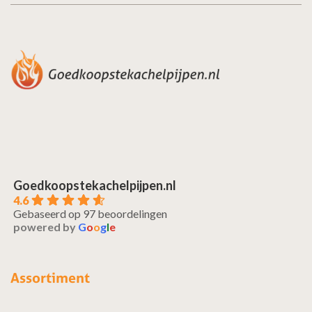
Goedkoopstekachelpijpen.nl
4.6
Gebaseerd op 97 beoordelingen
powered by
G
o
o
g
l
e
Assortiment