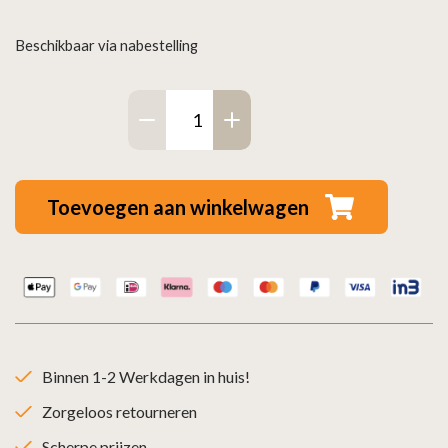
Beschikbaar via nabestelling
Dikwandig
staal
bocht
45°
Toevoegen aan winkelwagen
-
Ø125mm
zwart
aantal
Binnen 1-2 Werkdagen in huis!
Zorgeloos retourneren
Scherpe prijzen