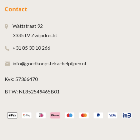
Contact
Wattstraat 92
3335 LV Zwijndrecht
+31 85 30 10 266
info@goedkoopstekachelpijpen.nl
Kvk: 57366470
BTW: NL852549465B01