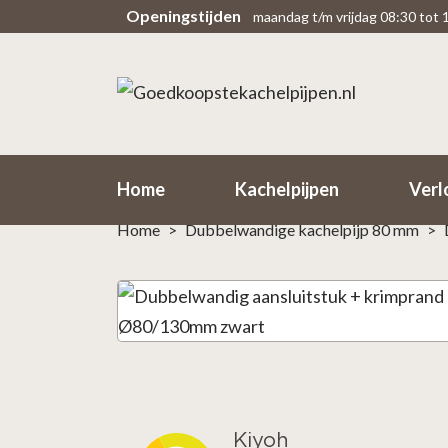
Openingstijden
maandag t/m vrijdag 08:30 tot 
Scherpe prijzen
Snel
Rechtsteekse import uit fabriek
Binne
Home
Kachelpijpen
Verl
Home
>
Dubbelwandige kachelpijp 80 mm
>