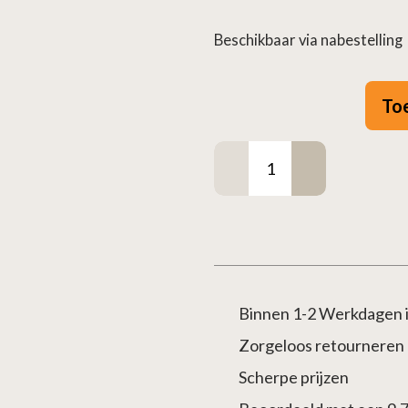
Beschikbaar via nabestelling
To
Dubbelwandig
aansluitstuk
+
krimprand
RVS
–
Binnen 1-2 Werkdagen i
Ø80/130mm
zwart
Zorgeloos retourneren
aantal
Scherpe prijzen