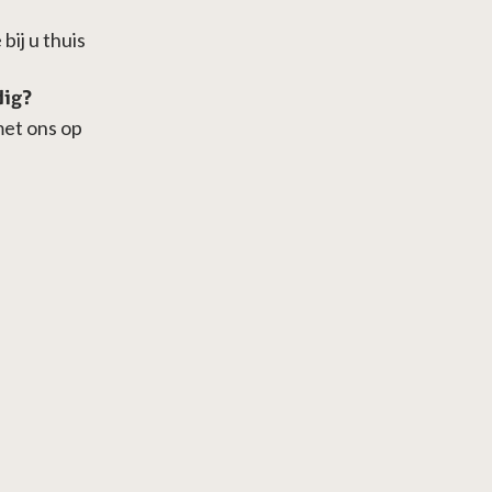
7
bij u thuis
dig?
met ons op