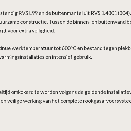
estendig RVS L99 en de buitenmantel uit RVS 1.4301 (304
duurzame constructie. Tussen de binnen- en buitenwand bev
t voor extra veiligheid.
tinue werktemperatuur tot 600°C en bestand tegen piekbel
rmingsinstallaties en intensief gebruik.
ltijd omkokerd te worden volgens de geldende installatie
r een veilige werking van het complete rookgasafvoersyste