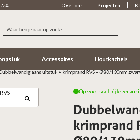
Over ons
Projecten
Kl
17:00
Zoeken
le levering
Beoordeeld met een 9.7
naar:
n 1-2 Werkdagen in huis!
98% van de klanten beoordeeld o
oopstuk
Accessoires
Houtkachels
Dubbelwandig aansluitstuk + krimprand RVS – Ø80/130mm zwar
Op voorraad bij leveranci
Dubbelwand
krimprand 