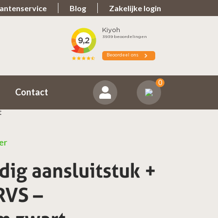
antenservice
Blog
Zakelijke login
Spullen teveel?
ns positief
Zorgeloos retourneren
0
Contact
t
er
ig aansluitstuk +
RVS –