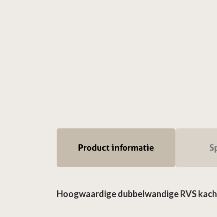
Product informatie
Sp
Hoogwaardige dubbelwandige RVS kachel