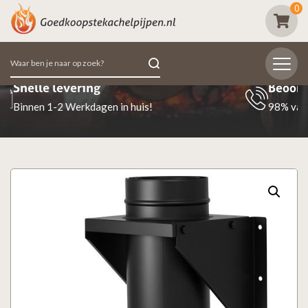
0
Zoeken
naar:
Beoordeeld met een 9.7
98% van de klanten beoordeeld ons positief