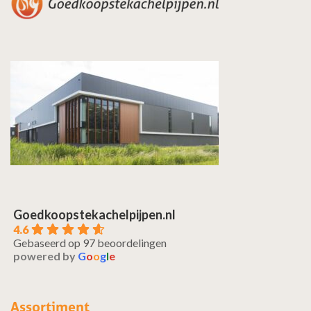
Goedkoopstekachelpijpen.nl
4.6
Gebaseerd op 97 beoordelingen
powered by
G
o
o
g
l
e
Assortiment