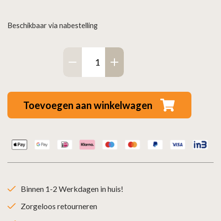
Beschikbaar via nabestelling
Dubbelwandig
stoelconstructie
RVS
–
Toevoegen aan winkelwagen
Ø80/130mm
zwart
aantal
Binnen 1-2 Werkdagen in huis!
Zorgeloos retourneren